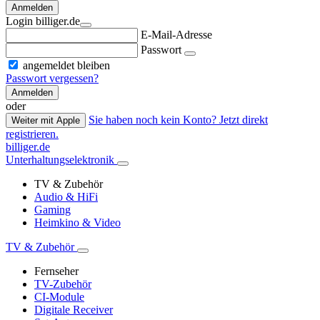
Anmelden
Login billiger.de
E-Mail-Adresse
Passwort
angemeldet bleiben
Passwort vergessen?
Anmelden
oder
Sie haben noch kein Konto? Jetzt direkt
Weiter mit Apple
registrieren.
billiger.de
Unterhaltungselektronik
TV & Zubehör
Audio & HiFi
Gaming
Heimkino & Video
TV & Zubehör
Fernseher
TV-Zubehör
CI-Module
Digitale Receiver