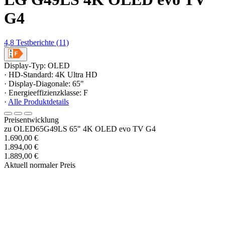
G4
4,8
Testberichte
(11)
Display-Typ: OLED
· HD-Standard: 4K Ultra HD
· Display-Diagonale: 65"
· Energieeffizienzklasse: F
·
Alle Produktdetails
Preisentwicklung
zu OLED65G49LS 65" 4K OLED evo TV G4
1.690,00 €
1.894,00 €
1.889,00 €
Aktuell normaler Preis