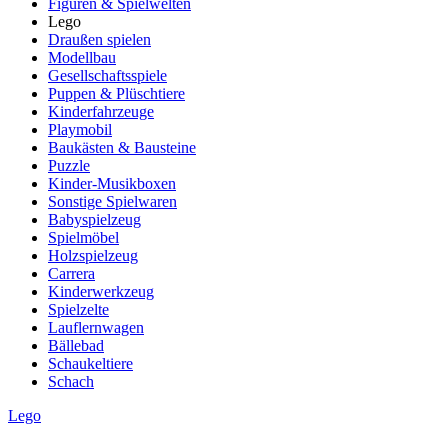
Figuren & Spielwelten
Lego
Draußen spielen
Modellbau
Gesellschaftsspiele
Puppen & Plüschtiere
Kinderfahrzeuge
Playmobil
Baukästen & Bausteine
Puzzle
Kinder-Musikboxen
Sonstige Spielwaren
Babyspielzeug
Spielmöbel
Holzspielzeug
Carrera
Kinderwerkzeug
Spielzelte
Lauflernwagen
Bällebad
Schaukeltiere
Schach
Lego