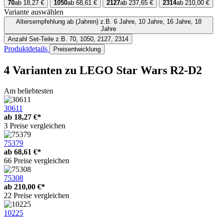
70
ab 18,27 €
1050
ab 68,61 €
2127
ab 237,65 €
2314
ab 210,00 €
Variante auswählen
Altersempfehlung ab (Jahren)
z.B. 6 Jahre, 10 Jahre, 16 Jahre, 18
Jahre
Anzahl Set-Teile
z.B. 70, 1050, 2127, 2314
Produktdetails
Preisentwicklung
4 Varianten
zu LEGO Star Wars R2-D2
Am beliebtesten
30611
ab
18,27 €*
3 Preise vergleichen
75379
ab
68,61 €*
66 Preise vergleichen
75308
ab
210,00 €*
22 Preise vergleichen
10225