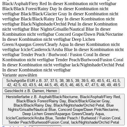
Black/Asphalt/Fiery Red
In dieser Kombination nicht verfügbar
Black/Black Forest/Rainy Day
In dieser Kombination nicht
verfügbar
Black/Black/Glacier Gray
In dieser Kombination nicht
verfügbar
Black/Black/Rainy Day
In dieser Kombination nicht
verfügbar
Black/Nightshade/Orchid Petal
In dieser Kombination
nicht verfügbar
Blue Nights/Grisaille/Nautical Blue
In dieser
Kombination nicht verfügbar
Concord Grape/Dawn Pink/Nectarine
In dieser Kombination nicht verfügbar
Deep Lichen
Green/Aspargus Green/Clearly Aqua
In dieser Kombination nicht
verfügbar
Icicle/Castlerock/Aruba Blue
In dieser Kombination nicht
verfügbar
Tender Peach / Burlwood / Fusion Coral
In dieser
Kombination nicht verfügbar
Tender Peach/Burlwood/Fusion Coral
In dieser Kombination nicht verfügbar
lack/Nightshade/Orchid Petal
In dieser Kombination nicht verfügbar
Variante auswählen
Schuhgröße EUR
z.B. 37, 37.5, 38, 38.5, 39, 39.5, 40, 40.5, 41, 41.5,
42, 42.5, 43, 43.5, 44, 44.5, 45, 45.5, 46, 46.5, 47, 47.5, 48, 49, 49.5
Geschlecht
z.B. Damen, Herren
Herstellerfarbe
z.B. Asphalt/Black/Nocturne, Black/Asphalt/Fiery Red,
Black/Black Forest/Rainy Day, Black/Black/Glacier Gray,
Black/Black/Rainy Day, Black/Nightshade/Orchid Petal, Blue
Nights/Grisaille/Nautical Blue, Concord Grape/Dawn Pink/Nectarine,
Deep Lichen Green/Aspargus Green/Clearly Aqua,
Icicle/Castlerock/Aruba Blue, Tender Peach / Burlwood / Fusion Coral,
Tender Peach/Burlwood/Fusion Coral, lack/Nightshade/Orchid Petal