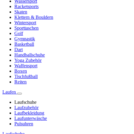
Wassersport
Racketsports
Skaten
Klettern & Bouldern
Wintersport
Sporttaschen
Golf
Gymnastik
Basketball
Dart
Handballschuhe
Yoga Zubehör
Waffensport
Boxen
Tischfußball
Reiten
Laufen
Laufschuhe
Laufzubehör
Laufbekleidung
Laufunterwäsche
Pulsuhren
Laufschuhe