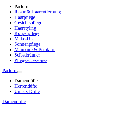
Parfum
Rasur & Haarentfernung
Haarpflege
Gesichtspflege
Haarstyling
Körperpflege
Make-Up
Sonnenpflege
Maniküre & Pediküre
Selbstbräuner
Pflegeaccessoires
Parfum
Damendüfte
Herrendüfte
Unisex Düfte
Damendüfte