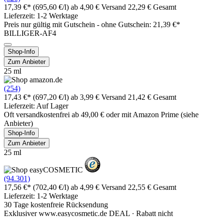
17,39 €*
(695,60 €/l)
ab 4,90 € Versand
22,29 € Gesamt
Lieferzeit: 1-2 Werktage
Preis nur gültig mit
Gutschein -
ohne Gutschein: 21,39 €*
BILLIGER-AF4
Shop-Info
Zum Anbieter
25 ml
(254)
17,43 €*
(697,20 €/l)
ab 3,99 € Versand
21,42 € Gesamt
Lieferzeit: Auf Lager
Oft versandkostenfrei ab 49,00 € oder mit Amazon Prime (siehe
Anbieter)
Shop-Info
Zum Anbieter
25 ml
(94.301)
17,56 €*
(702,40 €/l)
ab 4,99 € Versand
22,55 € Gesamt
Lieferzeit: 1-2 Werktage
30 Tage kostenfreie Rücksendung
Exklusiver www.easycosmetic.de DEAL · Rabatt nicht