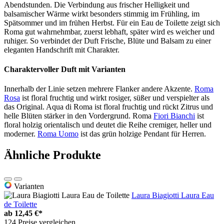
Abendstunden. Die Verbindung aus frischer Helligkeit und
balsamischer Wärme wirkt besonders stimmig im Frühling, im
Spätsommer und im frühen Herbst. Für ein Eau de Toilette zeigt sich
Roma gut wahrnehmbar, zuerst lebhaft, später wird es weicher und
ruhiger. So verbindet der Duft Frische, Blüte und Balsam zu einer
eleganten Handschrift mit Charakter.
Charaktervoller Duft mit Varianten
Innerhalb der Linie setzen mehrere Flanker andere Akzente.
Roma
Rosa
ist floral fruchtig und wirkt rosiger, süßer und verspielter als
das Original. Aqua di Roma ist floral fruchtig und rückt Zitrus und
helle Blüten stärker in den Vordergrund. Roma
Fiori Bianchi
ist
floral holzig orientalisch und deutet die Reihe cremiger, heller und
moderner.
Roma Uomo
ist das grün holzige Pendant für Herren.
Ähnliche Produkte
Varianten
Laura Biagiotti Laura Eau
de Toilette
ab
12,45 €*
124 Preise vergleichen