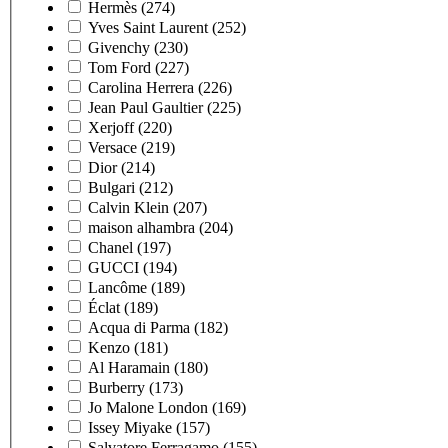
Hermès
(274)
Yves Saint Laurent
(252)
Givenchy
(230)
Tom Ford
(227)
Carolina Herrera
(226)
Jean Paul Gaultier
(225)
Xerjoff
(220)
Versace
(219)
Dior
(214)
Bulgari
(212)
Calvin Klein
(207)
maison alhambra
(204)
Chanel
(197)
GUCCI
(194)
Lancôme
(189)
Éclat
(189)
Acqua di Parma
(182)
Kenzo
(181)
Al Haramain
(180)
Burberry
(173)
Jo Malone London
(169)
Issey Miyake
(157)
Salvatore Ferragamo
(155)