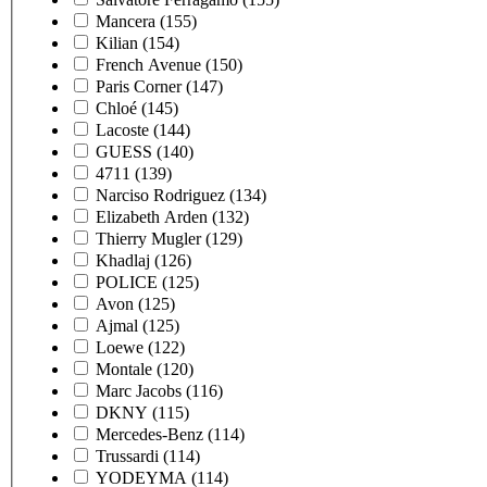
Mancera
(155)
Kilian
(154)
French Avenue
(150)
Paris Corner
(147)
Chloé
(145)
Lacoste
(144)
GUESS
(140)
4711
(139)
Narciso Rodriguez
(134)
Elizabeth Arden
(132)
Thierry Mugler
(129)
Khadlaj
(126)
POLICE
(125)
Avon
(125)
Ajmal
(125)
Loewe
(122)
Montale
(120)
Marc Jacobs
(116)
DKNY
(115)
Mercedes-Benz
(114)
Trussardi
(114)
YODEYMA
(114)