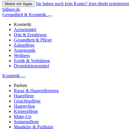
Sie haben noch kein Konto? Jetzt direkt registrieren
Weiter mit Apple
billiger.de
Gesundheit & Kosmetik
Kosmetik
Arzneimittel
Diät & Ernährung
Gesundheit & Pflege
Zahnpflege
Augenoptik
Wellness
Erotik & Verhütung
Desinfektionsmittel
Kosmetik
Parfum
Rasur & Haarentfernung
Haarpflege
Gesichtspflege
Haarstyling
Körperpflege
Make-Up
Sonnenpflege
Maniküre & Pediküre