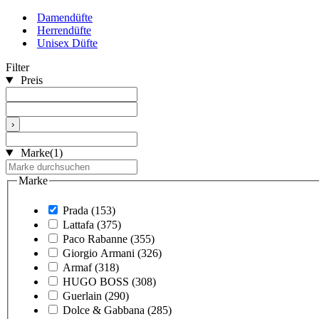
Damendüfte
Herrendüfte
Unisex Düfte
Filter
Preis
›
Marke
(1)
Marke
Prada
(153)
Lattafa
(375)
Paco Rabanne
(355)
Giorgio Armani
(326)
Armaf
(318)
HUGO BOSS
(308)
Guerlain
(290)
Dolce & Gabbana
(285)