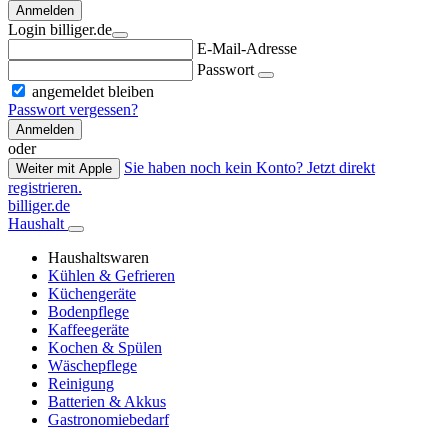
Anmelden
Login billiger.de
E-Mail-Adresse
Passwort
angemeldet bleiben
Passwort vergessen?
Anmelden
oder
Sie haben noch kein Konto? Jetzt direkt
Weiter mit Apple
registrieren.
billiger.de
Haushalt
Haushaltswaren
Kühlen & Gefrieren
Küchengeräte
Bodenpflege
Kaffeegeräte
Kochen & Spülen
Wäschepflege
Reinigung
Batterien & Akkus
Gastronomiebedarf