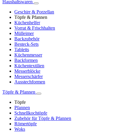
Haushaltswaren
Geschirr & Porzellan
Töpfe & Pfannen
Küchenhelfer
Vorrat & Frischhalten
Mülleimer
Backzubehör
Besteck-Sets
Tabletts
Küchenmesser
Backformen
Küchentextilien
Messerblöcke
Messerschärfer
Ausstechformen
Töpfe & Pfannen
Töpfe
Pfannen
Schnellkochtöpfe
Zubehör für Töpfe & Pfannen
Römertöpfe
Woks