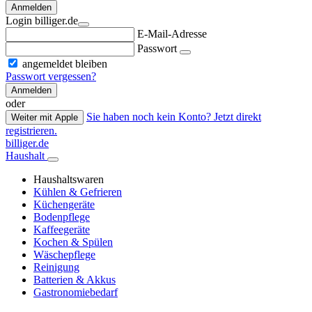
Anmelden
Login billiger.de
E-Mail-Adresse
Passwort
angemeldet bleiben
Passwort vergessen?
Anmelden
oder
Sie haben noch kein Konto? Jetzt direkt
Weiter mit Apple
registrieren.
billiger.de
Haushalt
Haushaltswaren
Kühlen & Gefrieren
Küchengeräte
Bodenpflege
Kaffeegeräte
Kochen & Spülen
Wäschepflege
Reinigung
Batterien & Akkus
Gastronomiebedarf