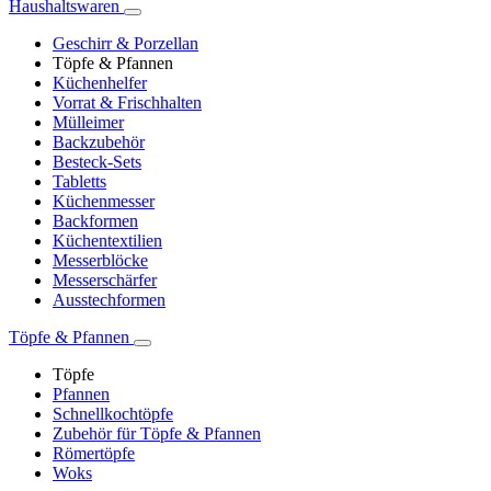
Haushaltswaren
Geschirr & Porzellan
Töpfe & Pfannen
Küchenhelfer
Vorrat & Frischhalten
Mülleimer
Backzubehör
Besteck-Sets
Tabletts
Küchenmesser
Backformen
Küchentextilien
Messerblöcke
Messerschärfer
Ausstechformen
Töpfe & Pfannen
Töpfe
Pfannen
Schnellkochtöpfe
Zubehör für Töpfe & Pfannen
Römertöpfe
Woks