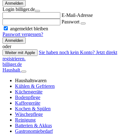
Anmelden
Login billiger.de
E-Mail-Adresse
Passwort
angemeldet bleiben
Passwort vergessen?
Anmelden
oder
Sie haben noch kein Konto? Jetzt direkt
Weiter mit Apple
registrieren.
billiger.de
Haushalt
Haushaltswaren
Kühlen & Gefrieren
Küchengeräte
Bodenpflege
Kaffeegeräte
Kochen & Spülen
Wäschepflege
Reinigung
Batterien & Akkus
Gastronomiebedarf