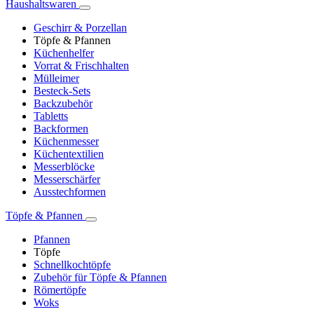
Haushaltswaren
Geschirr & Porzellan
Töpfe & Pfannen
Küchenhelfer
Vorrat & Frischhalten
Mülleimer
Besteck-Sets
Backzubehör
Tabletts
Backformen
Küchenmesser
Küchentextilien
Messerblöcke
Messerschärfer
Ausstechformen
Töpfe & Pfannen
Pfannen
Töpfe
Schnellkochtöpfe
Zubehör für Töpfe & Pfannen
Römertöpfe
Woks