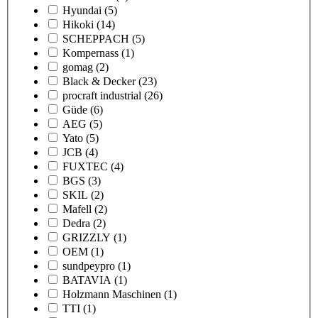
Hyundai
(5)
Hikoki
(14)
SCHEPPACH
(5)
Kompernass
(1)
gomag
(2)
Black & Decker
(23)
procraft industrial
(26)
Güde
(6)
AEG
(5)
Yato
(5)
JCB
(4)
FUXTEC
(4)
BGS
(3)
SKIL
(2)
Mafell
(2)
Dedra
(2)
GRIZZLY
(1)
OEM
(1)
sundpeypro
(1)
BATAVIA
(1)
Holzmann Maschinen
(1)
TTI
(1)