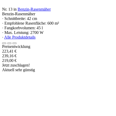
Nr. 13 in
Benzin-Rasenmäher
Benzin-Rasenmäher
· Schnittbreite: 42 cm
· Empfohlene Rasenfläche: 600 m²
· Fangkorbvolumen: 45 l
· Max. Leistung: 2700 W
·
Alle Produktdetails
Preisentwicklung
223,41 €
239,16 €
219,00 €
Jetzt zuschlagen!
Aktuell sehr günstig