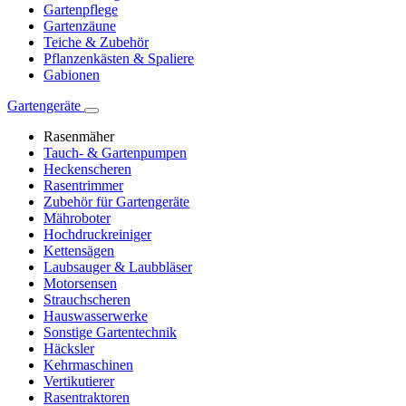
Gartenpflege
Gartenzäune
Teiche & Zubehör
Pflanzenkästen & Spaliere
Gabionen
Gartengeräte
Rasenmäher
Tauch- & Gartenpumpen
Heckenscheren
Rasentrimmer
Zubehör für Gartengeräte
Mähroboter
Hochdruckreiniger
Kettensägen
Laubsauger & Laubbläser
Motorsensen
Strauchscheren
Hauswasserwerke
Sonstige Gartentechnik
Häcksler
Kehrmaschinen
Vertikutierer
Rasentraktoren