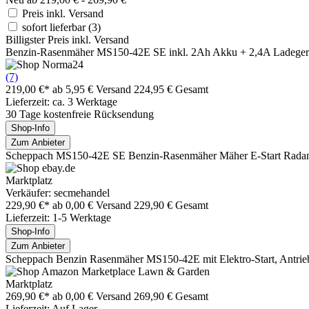
Preis inkl. Versand
sofort lieferbar
(3)
Billigster Preis inkl. Versand
Benzin-Rasenmäher MS150-42E SE inkl. 2Ah Akku + 2,4A Ladeger
(7)
219,00 €*
ab 5,95 € Versand
224,95 € Gesamt
Lieferzeit: ca. 3 Werktage
30 Tage kostenfreie Rücksendung
Shop-Info
Zum Anbieter
Scheppach MS150-42E SE Benzin-Rasenmäher Mäher E-Start Radan
Marktplatz
Verkäufer: secmehandel
229,90 €*
ab 0,00 € Versand
229,90 € Gesamt
Lieferzeit: 1-5 Werktage
Shop-Info
Zum Anbieter
Scheppach Benzin Rasenmäher MS150-42E mit Elektro-Start, Antrieb 
Marktplatz
269,90 €*
ab 0,00 € Versand
269,90 € Gesamt
Lieferzeit: Auf Lager