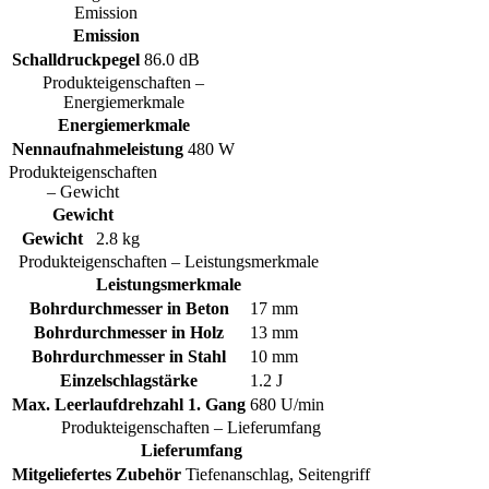
Emission
Emission
Schalldruckpegel
86.0 dB
Produkteigenschaften –
Energiemerkmale
Energiemerkmale
Nennaufnahmeleistung
480 W
Produkteigenschaften
– Gewicht
Gewicht
Gewicht
2.8 kg
Produkteigenschaften – Leistungsmerkmale
Leistungsmerkmale
Bohrdurchmesser in Beton
17 mm
Bohrdurchmesser in Holz
13 mm
Bohrdurchmesser in Stahl
10 mm
Einzelschlagstärke
1.2 J
Max. Leerlaufdrehzahl 1. Gang
680 U/min
Produkteigenschaften – Lieferumfang
Lieferumfang
Mitgeliefertes Zubehör
Tiefenanschlag, Seitengriff