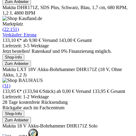
Zum Anbieter
Makita DHR171Z, SDS Plus, Schwarz, Blau, 1,7 cm, 680 RPM,
1,2 J, 4800 BPM
Marktplatz
(22.151)
Verkäufer: Etrona
133,10 €*
ab 9,90 € Versand
143,00 € Gesamt
Lieferzeit: 3-5 Werktage
Jetzt bestellen! Ratenkauf und 0% Finanzierung möglich.
Shop-Info
Zum Anbieter
Makita LXT 18V Akku-Bohrhammer DHR171Z (18 V, Ohne
Akku, 1,2 J)
(31)
133,95 €*
(133,94 €/Stück)
ab 0,00 € Versand
133,95 € Gesamt
Lieferzeit: 1-2 Werktage
28 Tage kostenfreie Rücksendung
Rückgabe auch im Fachcentrum
Shop-Info
Zum Anbieter
Makita 18 V Akku-Bohrhammer DHR171Z Solo