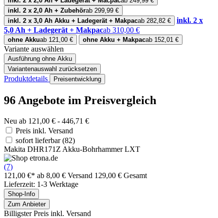
inkl. 2 x 2,0 Ah + Ladegerät + Macpac
ab 249,99 €
inkl. 2 x 2,0 Ah + Zubehör
ab 299,99 €
inkl. 2 x
inkl. 2 x 3,0 Ah Akku + Ladegerät + Makpac
ab 282,82 €
5,0 Ah + Ladegerät + Makpac
ab 310,00 €
ohne Akku
ab 121,00 €
ohne Akku + Makpac
ab 152,01 €
Variante auswählen
Ausführung
ohne Akku
Variantenauswahl zurücksetzen
Produktdetails
Preisentwicklung
96 Angebote im Preisvergleich
Neu ab 121,00 € - 446,71 €
Preis inkl. Versand
sofort lieferbar
(82)
Makita DHR171Z Akku-Bohrhammer LXT
(7)
121,00 €*
ab 8,00 € Versand
129,00 € Gesamt
Lieferzeit: 1-3 Werktage
Shop-Info
Zum Anbieter
Billigster Preis inkl. Versand