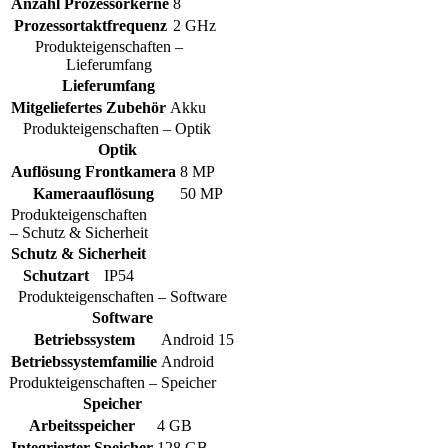
Anzahl Prozessorkerne
8
Prozessortaktfrequenz
2 GHz
Produkteigenschaften –
Lieferumfang
Lieferumfang
Mitgeliefertes Zubehör
Akku
Produkteigenschaften – Optik
Optik
Auflösung Frontkamera
8 MP
Kameraauflösung
50 MP
Produkteigenschaften
– Schutz & Sicherheit
Schutz & Sicherheit
Schutzart
IP54
Produkteigenschaften – Software
Software
Betriebssystem
Android 15
Betriebssystemfamilie
Android
Produkteigenschaften – Speicher
Speicher
Arbeitsspeicher
4 GB
Integrierter Speicher
128 GB