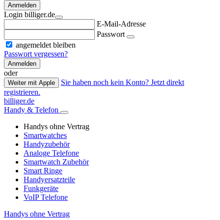
Anmelden
Login billiger.de
E-Mail-Adresse
Passwort
angemeldet bleiben
Passwort vergessen?
Anmelden
oder
Sie haben noch kein Konto? Jetzt direkt
Weiter mit Apple
registrieren.
billiger.de
Handy & Telefon
Handys ohne Vertrag
Smartwatches
Handyzubehör
Analoge Telefone
Smartwatch Zubehör
Smart Ringe
Handyersatzteile
Funkgeräte
VoIP Telefone
Handys ohne Vertrag