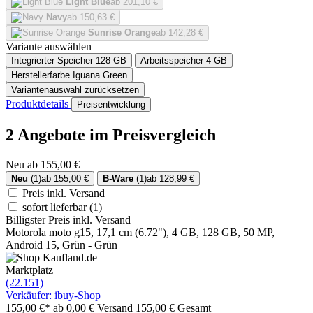
Light Blue
ab 201,10 €
Navy
ab 150,63 €
Sunrise Orange
ab 142,28 €
Variante auswählen
Integrierter Speicher
128 GB
Arbeitsspeicher
4 GB
Herstellerfarbe
Iguana Green
Variantenauswahl zurücksetzen
Produktdetails
Preisentwicklung
2 Angebote im Preisvergleich
Neu ab 155,00 €
Neu
(1)
ab 155,00 €
B-Ware
(1)
ab 128,99 €
Preis inkl. Versand
sofort lieferbar
(1)
Billigster Preis inkl. Versand
Motorola moto g15, 17,1 cm (6.72"), 4 GB, 128 GB, 50 MP,
Android 15, Grün - Grün
Marktplatz
(22.151)
Verkäufer: ibuy-Shop
155,00 €*
ab 0,00 € Versand
155,00 € Gesamt