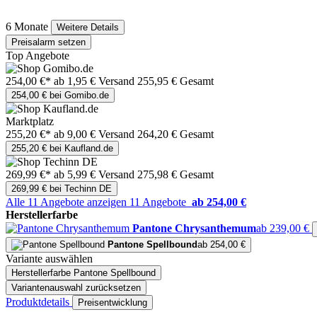
6 Monate
Weitere Details
Preisalarm setzen
Top Angebote
254,00 €*
ab 1,95 € Versand
255,95 € Gesamt
254,00 € bei Gomibo.de
Marktplatz
255,20 €*
ab 9,00 € Versand
264,20 € Gesamt
255,20 € bei Kaufland.de
269,99 €*
ab 5,99 € Versand
275,98 € Gesamt
269,99 € bei Techinn DE
Alle 11 Angebote anzeigen
11 Angebote
ab 254,00 €
Herstellerfarbe
Pantone Chrysanthemum
ab 239,00 €
Pantone Spellbound
ab 254,00 €
Variante auswählen
Herstellerfarbe
Pantone Spellbound
Variantenauswahl zurücksetzen
Produktdetails
Preisentwicklung