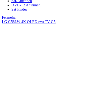
Sat-Antennen
DVB-T2 Antennen
Sat-Finder
Fernseher
LG G58LW 4K OLED evo TV G5