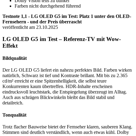
Dolby Vision teils zu dunkel
Farben nicht durchgehend führend
Testnote 1,1 - LG OLED G5 im Test: Platz 1 unter den OLED-
Fernsehern - und der Preis überrascht
veröffentlicht am 23.10.2025
LG OLED G5 im Test – Referenz-TV mit Wow-
Effekt
Bildqualität
Der LG OLED G5 liefert ein nahezu perfektes Bild. Farben wirken
natürlich, Schwarz ist tief und Kontraste brillant. Mit bis zu 2.365
cd/m² erreicht er eine Spitzenhelligkeit, die selbst teure
Konkurrenten kaum übertreffen. HDR-Inhalte erscheinen
eindrucksvoll leuchtstark, die Entspiegelung überzeugt im Alltag.
Auch aus schrägen Blickwinkeln bleibt das Bild stabil und
detailreich.
Tonqualität
Trotz flacher Bauweise bietet der Fernseher klaren, sauberen Klang.
Stimmen sind deutlich verständlich, wenn auch etwas kühl. Dolby