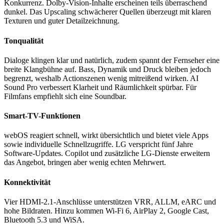
Konkurrenz. Dolby-Vision-Inhalte erscheinen teils überraschend
dunkel. Das Upscaling schwächerer Quellen überzeugt mit klaren
Texturen und guter Detailzeichnung.
Tonqualität
Dialoge klingen klar und natürlich, zudem spannt der Fernseher eine
breite Klangbühne auf. Bass, Dynamik und Druck bleiben jedoch
begrenzt, weshalb Actionszenen wenig mitreißend wirken. AI
Sound Pro verbessert Klarheit und Räumlichkeit spürbar. Für
Filmfans empfiehlt sich eine Soundbar.
Smart-TV-Funktionen
webOS reagiert schnell, wirkt übersichtlich und bietet viele Apps
sowie individuelle Schnellzugriffe. LG verspricht fünf Jahre
Software-Updates. Copilot und zusätzliche LG-Dienste erweitern
das Angebot, bringen aber wenig echten Mehrwert.
Konnektivität
Vier HDMI-2.1-Anschlüsse unterstützen VRR, ALLM, eARC und
hohe Bildraten. Hinzu kommen Wi-Fi 6, AirPlay 2, Google Cast,
Bluetooth 5.3 und WiSA.