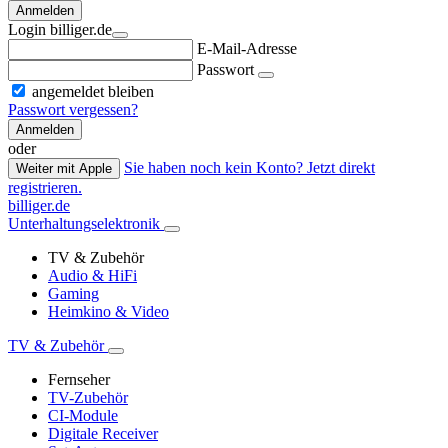
Anmelden
Login billiger.de
E-Mail-Adresse
Passwort
angemeldet bleiben
Passwort vergessen?
Anmelden
oder
Sie haben noch kein Konto? Jetzt direkt
Weiter mit Apple
registrieren.
billiger.de
Unterhaltungselektronik
TV & Zubehör
Audio & HiFi
Gaming
Heimkino & Video
TV & Zubehör
Fernseher
TV-Zubehör
CI-Module
Digitale Receiver