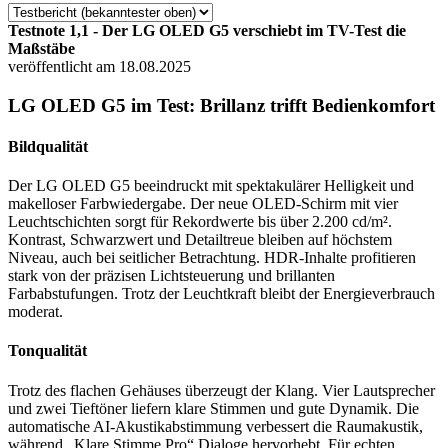
Testnote 1,1 - Der LG OLED G5 verschiebt im TV-Test die
Maßstäbe
veröffentlicht am 18.08.2025
LG OLED G5 im Test: Brillanz trifft Bedienkomfort
Bildqualität
Der LG OLED G5 beeindruckt mit spektakulärer Helligkeit und
makelloser Farbwiedergabe. Der neue OLED-Schirm mit vier
Leuchtschichten sorgt für Rekordwerte bis über 2.200 cd/m².
Kontrast, Schwarzwert und Detailtreue bleiben auf höchstem
Niveau, auch bei seitlicher Betrachtung. HDR-Inhalte profitieren
stark von der präzisen Lichtsteuerung und brillanten
Farbabstufungen. Trotz der Leuchtkraft bleibt der Energieverbrauch
moderat.
Tonqualität
Trotz des flachen Gehäuses überzeugt der Klang. Vier Lautsprecher
und zwei Tieftöner liefern klare Stimmen und gute Dynamik. Die
automatische AI-Akustikabstimmung verbessert die Raumakustik,
während „Klare Stimme Pro“ Dialoge hervorhebt. Für echten