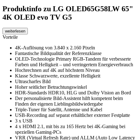
Produktinfo
zu LG OLED65G58LW 65"
4K OLED evo TV G5
weiterlesen
Vorteile
4K-Auflösung von 3.840 x 2.160 Pixeln
Fantastische Bildqualität der Referenzklasse
OLED-Technologie Primary RGB-Tandem für verbesserte
Farben und Helligkeit – und verringertem Energieverbrauch
Hochrechnen auf 4K auf höchstem Niveau
Klasse Schwarzwerte, exzellente Helligkeit
Ultrascharfes Bild
Hoher seitlicher Betrachtungswinkel
HDR-Standards HDR10, HLG und Dolby Vision an Bord
Der personalisierte Bild-Assistent hilft kompetent beim
Finden der eigenen Lieblingsbildwiedergabe
Triple-Tuner für Satellit, Antenne und Kabel
USB-Recording auf separat erhältlicher externer Festplatte
3 x USB
4 x HDMI 2.1, mit bis zu 165 Hertz bei 4K-Gaming bei
speziellen Gaming-PCs
VRR (Virtual Refresh Rate) und ALLM (Auto Low Latency