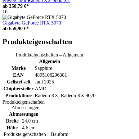
PowerColor Radeon RX 9060 XT
ab
358,79 €*
10
Gigabyte GeForce RTX 5070
ab
659,90 €*
Produkteigenschaften
Produkteigenschaften – Allgemein
Allgemein
Marke
Sapphire
EAN
4895106296381
Gelistet seit
Juni 2025
Chiphersteller
AMD
Produktlinie
Radeon RX, Radeon RX 9070
Produkteigenschaften
– Abmessungen
Abmessungen
Breite
24.0 cm
Höhe
4.6 cm
Produkteigenschaften – Bauform