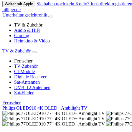
Sie haben noch kein Konto? Jetzt direkt registrieren
Weiter mit Apple
billiger.de
Unterhaltungselektronik
TV & Zubehör
Audio & HiFi
Gaming
Heimkino & Video
TV & Zubehör
Fernseher
TV-Zubehör
CI-Module
Digitale Receiver
Sat-Antennen
DVB-T2 Antennen
Sat-Finder
Fernseher
Philips OLED910 4K OLED+ Ambilight TV