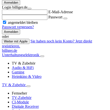
Anmelden
Login billiger.de
E-Mail-Adresse
Passwort
angemeldet bleiben
Passwort vergessen?
Anmelden
oder
Sie haben noch kein Konto? Jetzt direkt
Weiter mit Apple
registrieren.
billiger.de
Unterhaltungselektronik
TV & Zubehör
Audio & HiFi
Gaming
Heimkino & Video
TV & Zubehör
Fernseher
TV-Zubehör
CI-Module
Digitale Receiver