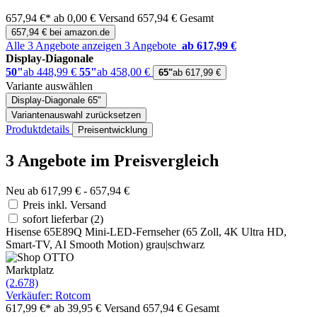
657,94 €*
ab 0,00 € Versand
657,94 € Gesamt
657,94 € bei amazon.de
Alle 3 Angebote anzeigen
3 Angebote
ab 617,99 €
Display-Diagonale
50"
ab 448,99 €
55"
ab 458,00 €
65"
ab 617,99 €
Variante auswählen
Display-Diagonale
65"
Variantenauswahl zurücksetzen
Produktdetails
Preisentwicklung
3 Angebote im Preisvergleich
Neu ab 617,99 € - 657,94 €
Preis inkl. Versand
sofort lieferbar
(2)
Hisense 65E89Q Mini-LED-Fernseher (65 Zoll, 4K Ultra HD,
Smart-TV, AI Smooth Motion) grau|schwarz
Marktplatz
(2.678)
Verkäufer: Rotcom
617,99 €*
ab 39,95 € Versand
657,94 € Gesamt