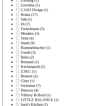
Zwilling
(1)
Gravidus
(1)
CASO Design
(1)
Boska
(17)
Silit
(1)
Hi
(7)
Fackelmann
(5)
Metaltex
(3)
Tefal
(4)
Staub
(9)
Rommelsbacher
(1)
Unold
(3)
Beka
(2)
Bomann
(1)
Küchenprofi
(2)
Z.M.C
(1)
Bestron
(2)
Cloer
(1)
Swissmar
(7)
Princess
(4)
Villeroy & Boch
(1)
LITTLE BALANCE
(1)
Joeji's Kitchen
(1)