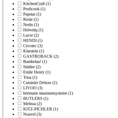
KitchenCraft
(1)
Proficook
(1)
Papstar
(1)
Rösle
(1)
Nedis
(1)
Helvetiq
(1)
Lacor
(2)
HENDI
(1)
Cecotec
(3)
Klarstein
(1)
GASTROBACK
(2)
Bambelaa!
(1)
Städter
(2)
Emile Henry
(1)
Trisa
(1)
Cuisinier Deluxe
(1)
LIVOO
(3)
hörmann stauraumsysteme
(1)
BUTLERS
(1)
Melissa
(2)
KITZ-PICHLER
(1)
Nouvel
(3)