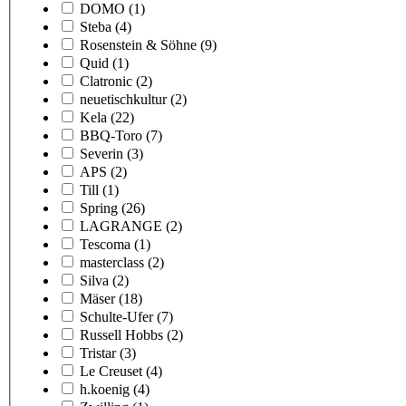
DOMO
(1)
Steba
(4)
Rosenstein & Söhne
(9)
Quid
(1)
Clatronic
(2)
neuetischkultur
(2)
Kela
(22)
BBQ-Toro
(7)
Severin
(3)
APS
(2)
Till
(1)
Spring
(26)
LAGRANGE
(2)
Tescoma
(1)
masterclass
(2)
Silva
(2)
Mäser
(18)
Schulte-Ufer
(7)
Russell Hobbs
(2)
Tristar
(3)
Le Creuset
(4)
h.koenig
(4)