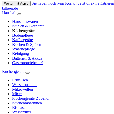
Sie haben noch kein Konto? Jetzt direkt registrieren
Weiter mit Apple
billiger.de
Haushalt
Haushaltswaren
Kühlen & Gefrieren
Küchengeräte
Bodenpflege
Kaffeegeräte
Kochen & Spülen
Wäschepflege
Reinigung
Batterien & Akkus
Gastronomiebedarf
Küchengeräte
Fritteusen
Wassersprudler
Mikrowellen
Mixer
Küchengeräte-Zubehör
Küchenmaschinen
Eismaschinen
Wasserfilter