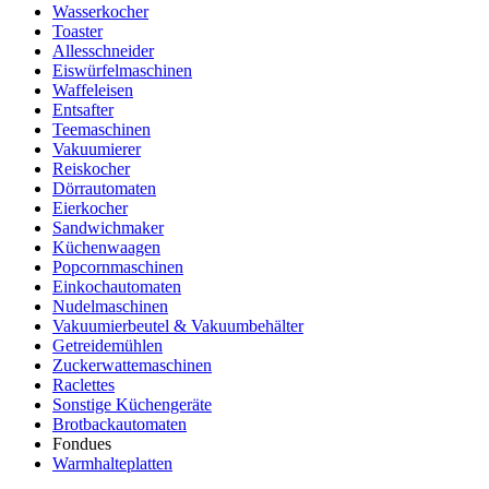
Wasserkocher
Toaster
Allesschneider
Eiswürfelmaschinen
Waffeleisen
Entsafter
Teemaschinen
Vakuumierer
Reiskocher
Dörrautomaten
Eierkocher
Sandwichmaker
Küchenwaagen
Popcornmaschinen
Einkochautomaten
Nudelmaschinen
Vakuumierbeutel & Vakuumbehälter
Getreidemühlen
Zuckerwattemaschinen
Raclettes
Sonstige Küchengeräte
Brotbackautomaten
Fondues
Warmhalteplatten