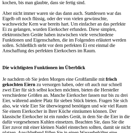
kochen, bis man glaubte, dass sie fertig sind.
Aber nicht immer waren sie das dann auch. Stattdessen war das
Eigelb oft noch flüssig, oder der von vielen gewünschte,
wachsweiche Kern war bereits hart. Um einfacher an das perfekte
Ei zu gelangen, wurden Eierkocher erfunden. Diese simplen,
elektronischen Geräte haben inzwischen viele verschiedene
Funktionen und Eigenschaften, die im Folgenden erläutert werden
sollen. Schließlich steht vor dem perfekten Ei erst einmal die
Anschaffung des perfekten Eierkochers im Raum.
Die wichtigsten Funktionen im Überblick
Je nachdem ob Sie jeden Morgen eine Großfamilie mit
frisch
gekochten Eiern
zu versorgen haben, oder oft auch nur schnell
zwei Eier für sich selbst kochen möchten, bieten die Hersteller
verschiedene Größen an. Manche Eierkocher fassen nur bis zu drei
Eier, während andere Platz für sieben Stück bieten. Fragen Sie sich
also, wie viele Eier Sie überwiegend benötigen und wie viel Raum
Sie einem Eierkocher in Ihrer Küche einräumen können. Der
klassische Eierkocher ist ein rundes Gerät, in dem Sie die Eier in die
dafür vorgesehenen Kuhlen einsetzen. Beachten Sie, dass Sie die
Eier zuvor mit einer kleinen Nadel einstechen sollten, damit sie nicht
platzen. Anschließend füllen Sie in einen Wasserbehälter eine