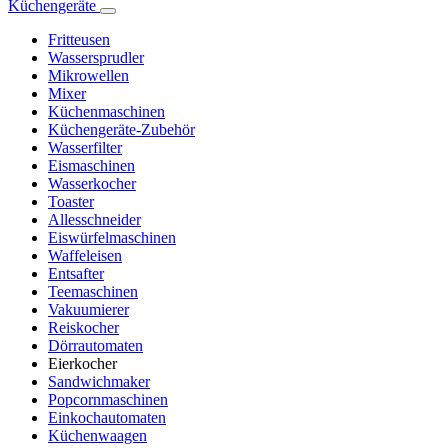
Küchengeräte
Fritteusen
Wassersprudler
Mikrowellen
Mixer
Küchenmaschinen
Küchengeräte-Zubehör
Wasserfilter
Eismaschinen
Wasserkocher
Toaster
Allesschneider
Eiswürfelmaschinen
Waffeleisen
Entsafter
Teemaschinen
Vakuumierer
Reiskocher
Dörrautomaten
Eierkocher
Sandwichmaker
Popcornmaschinen
Einkochautomaten
Küchenwaagen