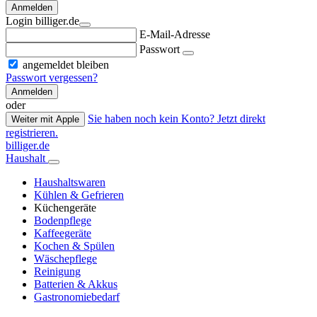
Anmelden
Login billiger.de
E-Mail-Adresse
Passwort
angemeldet bleiben
Passwort vergessen?
Anmelden
oder
Sie haben noch kein Konto? Jetzt direkt
Weiter mit Apple
registrieren.
billiger.de
Haushalt
Haushaltswaren
Kühlen & Gefrieren
Küchengeräte
Bodenpflege
Kaffeegeräte
Kochen & Spülen
Wäschepflege
Reinigung
Batterien & Akkus
Gastronomiebedarf