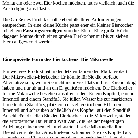
Monat ein oder zwei Eier kochen möchten, tut es vielleicht auch die
Ausfertigung aus Plastik.
Die Größe des Produkts sollte ebenfalls Ihren Anforderungen
entsprechen. In eine kleine Küche passt eher ein kleiner Eierkocher
mit einem
Fassungsvermögen
von drei Eiern. Eine große Küche
dagegen könnte durch einen großen Eierkocher mit bis zu sieben
Eiern aufgewertet werden.
Eine spezielle Form des Eierkochens: Die Mikrowelle
Ein weiteres Produkt hat in den letzten Jahren den Markt erobert:
Der Mikrowellen-Eierkocher. Er könnte für Sie die perfekte
Alternative sein, wenn Sie nicht mehr viel Platz in Ihrer Küche übrig
haben und nur ab und an ein Ei genießen möchten. Die Eierkocher
für die Mikrowelle bestehen aus drei Teilen: Einem Kopfteil, einem
Innenteil und einem Standfuß. Sie füllen Wasser bis zur markierten
Linie in den Standfuß, platzieren das eingestochene Ei in den
Innenteil und schrauben schließlich das Kopfteil auf den Standfuß.
Anschließend stellen Sie den Eierkocher in die Mikrowelle, stellen
die erforderliche Dauer und Watt-Zahl, die Sie der beigefügten
Anleitung entnehmen, ein und warten bis die Mikrowelle Ihren
Dienst verrichtet hat. Anschließend schrauben Sie das Kopfteil ab,
schrecken das Ei kurz ab und erhalten ein perfektes Ei. Und das