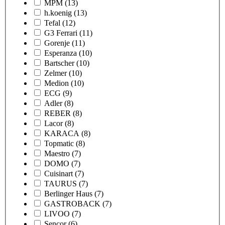
MPM
(13)
h.koenig
(13)
Tefal
(12)
G3 Ferrari
(11)
Gorenje
(11)
Esperanza
(10)
Bartscher
(10)
Zelmer
(10)
Medion
(10)
ECG
(9)
Adler
(8)
REBER
(8)
Lacor
(8)
KARACA
(8)
Topmatic
(8)
Maestro
(7)
DOMO
(7)
Cuisinart
(7)
TAURUS
(7)
Berlinger Haus
(7)
GASTROBACK
(7)
LIVOO
(7)
Sencor
(6)