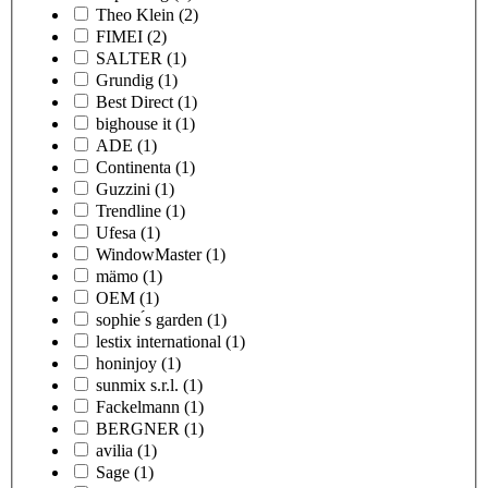
Theo Klein
(2)
FIMEI
(2)
SALTER
(1)
Grundig
(1)
Best Direct
(1)
bighouse it
(1)
ADE
(1)
Continenta
(1)
Guzzini
(1)
Trendline
(1)
Ufesa
(1)
WindowMaster
(1)
mämo
(1)
OEM
(1)
sophie ́s garden
(1)
lestix international
(1)
honinjoy
(1)
sunmix s.r.l.
(1)
Fackelmann
(1)
BERGNER
(1)
avilia
(1)
Sage
(1)