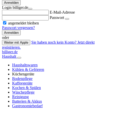
Anmelden
Login billiger.de
E-Mail-Adresse
Passwort
angemeldet bleiben
Passwort vergessen?
Anmelden
oder
Sie haben noch kein Konto? Jetzt direkt
Weiter mit Apple
registrieren.
billiger.de
Haushalt
Haushaltswaren
Kühlen & Gefrieren
Küchengeräte
Bodenpflege
Kaffeegeräte
Kochen & Spülen
Wäschepflege
Reinigung
Batterien & Akkus
Gastronomiebedarf