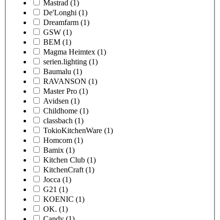
Mastrad
(1)
De'Longhi
(1)
Dreamfarm
(1)
GSW
(1)
BEM
(1)
Magma Heimtex
(1)
serien.lighting
(1)
Baumalu
(1)
RAVANSON
(1)
Master Pro
(1)
Avidsen
(1)
Childhome
(1)
classbach
(1)
TokioKitchenWare
(1)
Homcom
(1)
Bamix
(1)
Kitchen Club
(1)
KitchenCraft
(1)
Jocca
(1)
G21
(1)
KOENIC
(1)
OK.
(1)
Candy
(1)