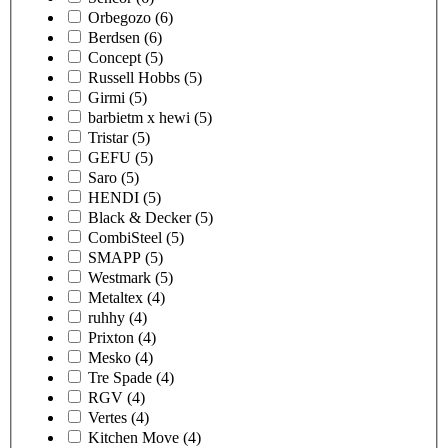
Orbegozo
(6)
Berdsen
(6)
Concept
(5)
Russell Hobbs
(5)
Girmi
(5)
barbietm x hewi
(5)
Tristar
(5)
GEFU
(5)
Saro
(5)
HENDI
(5)
Black & Decker
(5)
CombiSteel
(5)
SMAPP
(5)
Westmark
(5)
Metaltex
(4)
ruhhy
(4)
Prixton
(4)
Mesko
(4)
Tre Spade
(4)
RGV
(4)
Vertes
(4)
Kitchen Move
(4)