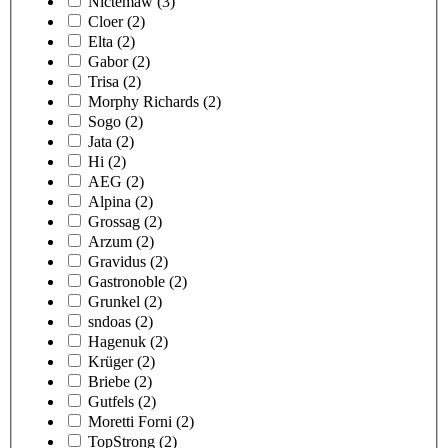
Nictemaw
(3)
Cloer
(2)
Elta
(2)
Gabor
(2)
Trisa
(2)
Morphy Richards
(2)
Sogo
(2)
Jata
(2)
Hi
(2)
AEG
(2)
Alpina
(2)
Grossag
(2)
Arzum
(2)
Gravidus
(2)
Gastronoble
(2)
Grunkel
(2)
sndoas
(2)
Hagenuk
(2)
Krüger
(2)
Briebe
(2)
Gutfels
(2)
Moretti Forni
(2)
TopStrong
(2)