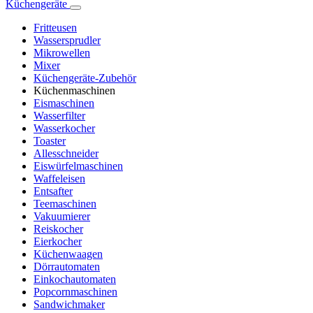
Küchengeräte
Fritteusen
Wassersprudler
Mikrowellen
Mixer
Küchengeräte-Zubehör
Küchenmaschinen
Eismaschinen
Wasserfilter
Wasserkocher
Toaster
Allesschneider
Eiswürfelmaschinen
Waffeleisen
Entsafter
Teemaschinen
Vakuumierer
Reiskocher
Eierkocher
Küchenwaagen
Dörrautomaten
Einkochautomaten
Popcornmaschinen
Sandwichmaker