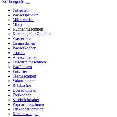
Küchengeräte
Fritteusen
Wassersprudler
Mikrowellen
Mixer
Küchenmaschinen
Küchengeräte-Zubehör
Wasserfilter
Eismaschinen
Wasserkocher
Toaster
Allesschneider
Eiswürfelmaschinen
Waffeleisen
Entsafter
Teemaschinen
Vakuumierer
Reiskocher
Dörrautomaten
Eierkocher
Sandwichmaker
Popcornmaschinen
Einkochautomaten
Küchenwaagen