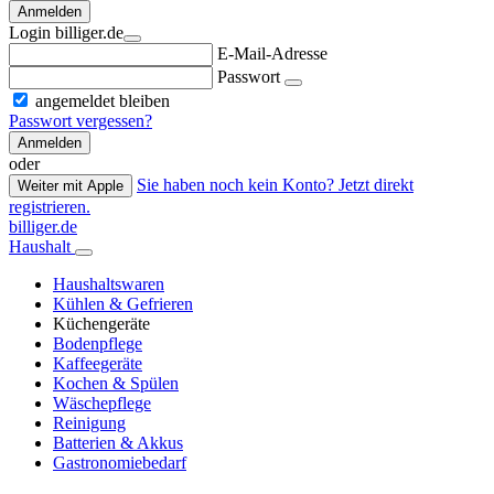
Anmelden
Login billiger.de
E-Mail-Adresse
Passwort
angemeldet bleiben
Passwort vergessen?
Anmelden
oder
Sie haben noch kein Konto? Jetzt direkt
Weiter mit Apple
registrieren.
billiger.de
Haushalt
Haushaltswaren
Kühlen & Gefrieren
Küchengeräte
Bodenpflege
Kaffeegeräte
Kochen & Spülen
Wäschepflege
Reinigung
Batterien & Akkus
Gastronomiebedarf