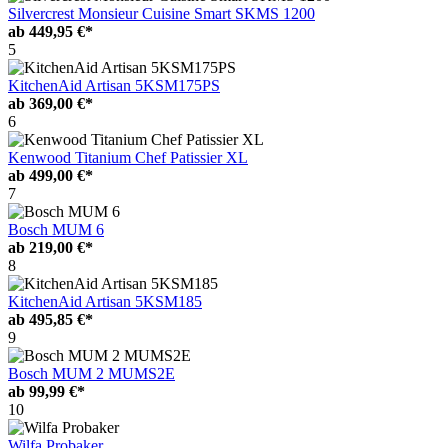
Silvercrest Monsieur Cuisine Smart SKMS 1200
ab
449,95 €*
5
KitchenAid Artisan 5KSM175PS
ab
369,00 €*
6
Kenwood Titanium Chef Patissier XL
ab
499,00 €*
7
Bosch MUM 6
ab
219,00 €*
8
KitchenAid Artisan 5KSM185
ab
495,85 €*
9
Bosch MUM 2 MUMS2E
ab
99,99 €*
10
Wilfa Probaker