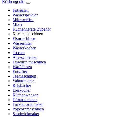
Küchengeräte
Fritteusen
Wassersprudler
Mikrowellen
Mixer
Küchengeräte-Zubehör
Küchenmaschinen
Eismaschinen
Wasserfilter
Wasserkocher
Toaster
Allesschneider
Eiswürfelmaschinen
Waffeleisen
Entsafter
Teemaschinen
Vakuumierer
Reiskocher
Eierkocher
Küchenwaagen
Dörrautomaten
Einkochautomaten
Popcornmaschinen
Sandwichmaker