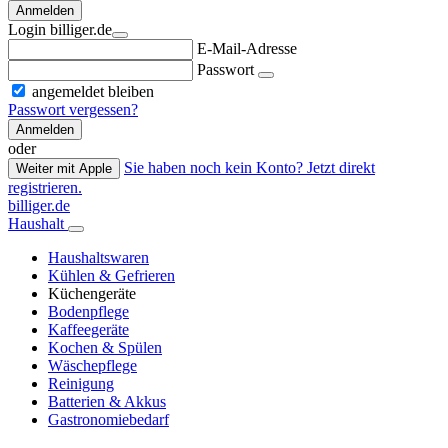
Anmelden
Login billiger.de
E-Mail-Adresse
Passwort
angemeldet bleiben
Passwort vergessen?
Anmelden
oder
Sie haben noch kein Konto? Jetzt direkt
Weiter mit Apple
registrieren.
billiger.de
Haushalt
Haushaltswaren
Kühlen & Gefrieren
Küchengeräte
Bodenpflege
Kaffeegeräte
Kochen & Spülen
Wäschepflege
Reinigung
Batterien & Akkus
Gastronomiebedarf