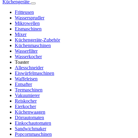
Küchengeräte
Fritteusen
Wassersprudler
Mikrowellen
Eismaschinen
Mixer
Küchengeräte-Zubehör
Küchenmaschinen
Wasserfilter
Wasserkocher
Toaster
Allesschneider
Eiswürfelmaschinen
Waffeleisen
Entsafter
Teemaschinen
Vakuumierer
Reiskocher
Eierkocher
Küchenwaagen
Dörrautomaten
Einkochautomaten
Sandwichmaker
Popcornmaschinen