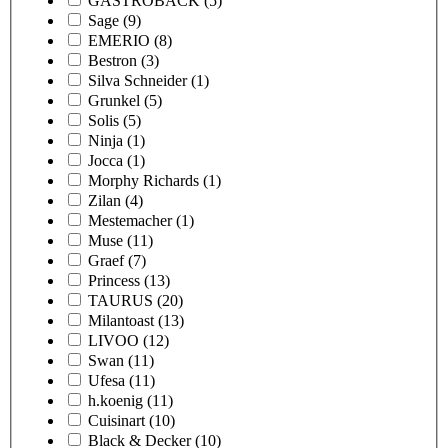
GASTROBACK
(5)
Sage
(9)
EMERIO
(8)
Bestron
(3)
Silva Schneider
(1)
Grunkel
(5)
Solis
(5)
Ninja
(1)
Jocca
(1)
Morphy Richards
(1)
Zilan
(4)
Mestemacher
(1)
Muse
(11)
Graef
(7)
Princess
(13)
TAURUS
(20)
Milantoast
(13)
LIVOO
(12)
Swan
(11)
Ufesa
(11)
h.koenig
(11)
Cuisinart
(10)
Black & Decker
(10)