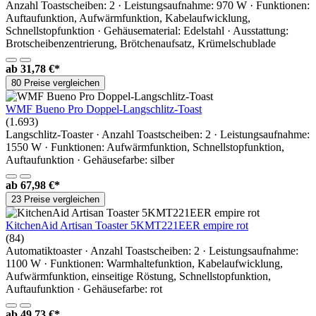
Anzahl Toastscheiben: 2 · Leistungsaufnahme: 970 W · Funktionen:
Auftaufunktion, Aufwärmfunktion, Kabelaufwicklung,
Schnellstopfunktion · Gehäusematerial: Edelstahl · Ausstattung:
Brotscheibenzentrierung, Brötchenaufsatz, Krümelschublade
ab
31,78 €*
80 Preise vergleichen
WMF Bueno Pro Doppel-Langschlitz-Toast
(1.693)
Langschlitz-Toaster · Anzahl Toastscheiben: 2 · Leistungsaufnahme:
1550 W · Funktionen: Aufwärmfunktion, Schnellstopfunktion,
Auftaufunktion · Gehäusefarbe: silber
ab
67,98 €*
23 Preise vergleichen
KitchenAid Artisan Toaster 5KMT221EER empire rot
(84)
Automatiktoaster · Anzahl Toastscheiben: 2 · Leistungsaufnahme:
1100 W · Funktionen: Warmhaltefunktion, Kabelaufwicklung,
Aufwärmfunktion, einseitige Röstung, Schnellstopfunktion,
Auftaufunktion · Gehäusefarbe: rot
ab
49,73 €*