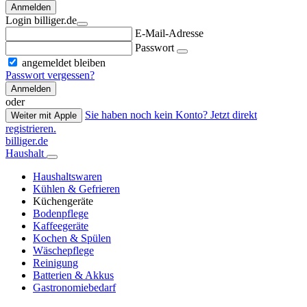
Anmelden
Login billiger.de
E-Mail-Adresse
Passwort
angemeldet bleiben
Passwort vergessen?
Anmelden
oder
Sie haben noch kein Konto? Jetzt direkt
Weiter mit Apple
registrieren.
billiger.de
Haushalt
Haushaltswaren
Kühlen & Gefrieren
Küchengeräte
Bodenpflege
Kaffeegeräte
Kochen & Spülen
Wäschepflege
Reinigung
Batterien & Akkus
Gastronomiebedarf