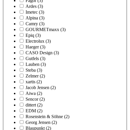
Fagor
(3)
Ardes
(3)
Imetec
(3)
Alpina
(3)
Camry
(3)
GOURMETmaxx
(3)
Epiq
(3)
Electrolux
(3)
Haeger
(3)
CASO Design
(3)
Gutfels
(3)
Lauben
(3)
Steba
(3)
Zelmer
(2)
xartis
(2)
Jacob Jensen
(2)
Aiwa
(2)
Sencor
(2)
dittert
(2)
EDM
(2)
Rosenstein & Söhne
(2)
Georg Jensen
(2)
Blaupunkt
(2)