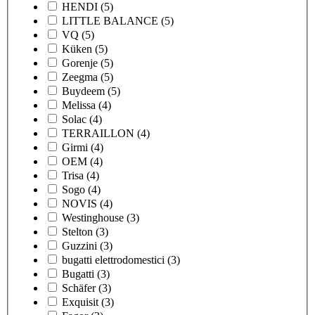
HENDI
(5)
LITTLE BALANCE
(5)
VQ
(5)
Küken
(5)
Gorenje
(5)
Zeegma
(5)
Buydeem
(5)
Melissa
(4)
Solac
(4)
TERRAILLON
(4)
Girmi
(4)
OEM
(4)
Trisa
(4)
Sogo
(4)
NOVIS
(4)
Westinghouse
(3)
Stelton
(3)
Guzzini
(3)
bugatti elettrodomestici
(3)
Bugatti
(3)
Schäfer
(3)
Exquisit
(3)