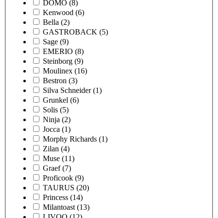
DOMO
(8)
Kenwood
(6)
Bella
(2)
GASTROBACK
(5)
Sage
(9)
EMERIO
(8)
Steinborg
(9)
Moulinex
(16)
Bestron
(3)
Silva Schneider
(1)
Grunkel
(6)
Solis
(5)
Ninja
(2)
Jocca
(1)
Morphy Richards
(1)
Zilan
(4)
Muse
(11)
Graef
(7)
Proficook
(9)
TAURUS
(20)
Princess
(14)
Milantoast
(13)
LIVOO
(12)