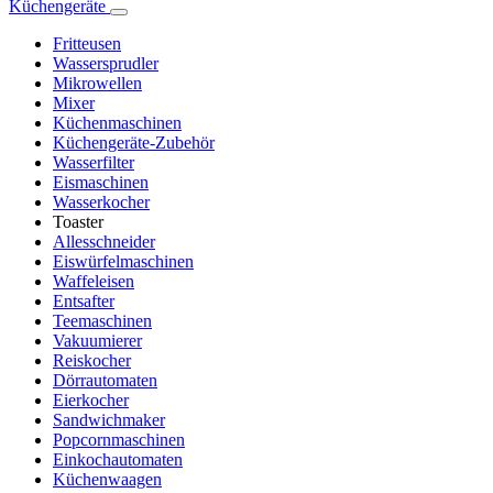
Küchengeräte
Fritteusen
Wassersprudler
Mikrowellen
Mixer
Küchenmaschinen
Küchengeräte-Zubehör
Wasserfilter
Eismaschinen
Wasserkocher
Toaster
Allesschneider
Eiswürfelmaschinen
Waffeleisen
Entsafter
Teemaschinen
Vakuumierer
Reiskocher
Dörrautomaten
Eierkocher
Sandwichmaker
Popcornmaschinen
Einkochautomaten
Küchenwaagen