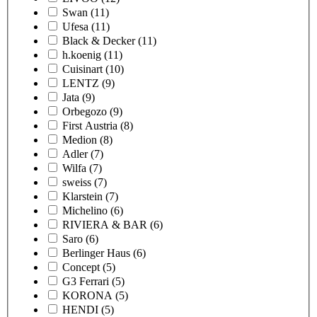
Swan
(11)
Ufesa
(11)
Black & Decker
(11)
h.koenig
(11)
Cuisinart
(10)
LENTZ
(9)
Jata
(9)
Orbegozo
(9)
First Austria
(8)
Medion
(8)
Adler
(7)
Wilfa
(7)
sweiss
(7)
Klarstein
(7)
Michelino
(6)
RIVIERA & BAR
(6)
Saro
(6)
Berlinger Haus
(6)
Concept
(5)
G3 Ferrari
(5)
KORONA
(5)
HENDI
(5)