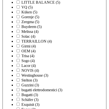
LITTLE BALANCE
(5)
VQ
(5)
Küken
(5)
Gorenje
(5)
Zeegma
(5)
Buydeem
(5)
Melissa
(4)
Solac
(4)
TERRAILLON
(4)
Girmi
(4)
OEM
(4)
Trisa
(4)
Sogo
(4)
Lacor
(4)
NOVIS
(4)
Westinghouse
(3)
Stelton
(3)
Guzzini
(3)
bugatti elettrodomestici
(3)
Bugatti
(3)
Schäfer
(3)
Exquisit
(3)