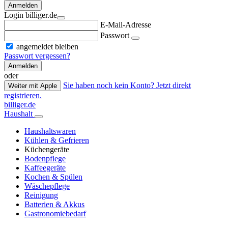
Anmelden
Login billiger.de
E-Mail-Adresse
Passwort
angemeldet bleiben
Passwort vergessen?
Anmelden
oder
Sie haben noch kein Konto? Jetzt direkt
Weiter mit Apple
registrieren.
billiger.de
Haushalt
Haushaltswaren
Kühlen & Gefrieren
Küchengeräte
Bodenpflege
Kaffeegeräte
Kochen & Spülen
Wäschepflege
Reinigung
Batterien & Akkus
Gastronomiebedarf