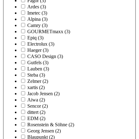
Fagor
(3)
Ardes
(3)
Imetec
(3)
Alpina
(3)
Camry
(3)
GOURMETmaxx
(3)
Epiq
(3)
Electrolux
(3)
Haeger
(3)
CASO Design
(3)
Gutfels
(3)
Lauben
(3)
Steba
(3)
Zelmer
(2)
xartis
(2)
Jacob Jensen
(2)
Aiwa
(2)
Sencor
(2)
dittert
(2)
EDM
(2)
Rosenstein & Söhne
(2)
Georg Jensen
(2)
Blaupunkt
(2)