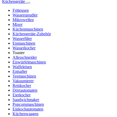
Küchengeräte
Fritteusen
Wassersprudler
Mikrowellen
Mixer
Küchenmaschinen
Küchengeräte-Zubehör
Wasserfilter
Eismaschinen
Wasserkocher
Toaster
Allesschneider
Eiswürfelmaschinen
Waffeleisen
Entsafter
Teemaschinen
Vakuumierer
Reiskocher
Dörrautomaten
Eierkocher
Sandwichmaker
Popcornmaschinen
Einkochautomaten
Küchenwaagen