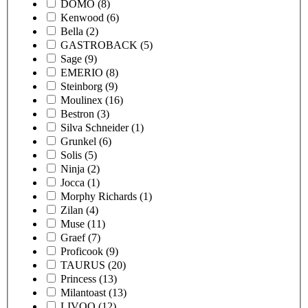
DOMO
(8)
Kenwood
(6)
Bella
(2)
GASTROBACK
(5)
Sage
(9)
EMERIO
(8)
Steinborg
(9)
Moulinex
(16)
Bestron
(3)
Silva Schneider
(1)
Grunkel
(6)
Solis
(5)
Ninja
(2)
Jocca
(1)
Morphy Richards
(1)
Zilan
(4)
Muse
(11)
Graef
(7)
Proficook
(9)
TAURUS
(20)
Princess
(13)
Milantoast
(13)
LIVOO
(12)