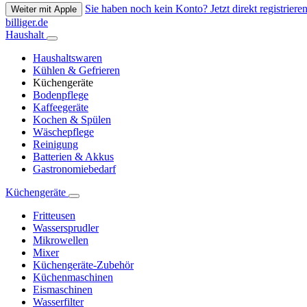
Sie haben noch kein Konto? Jetzt direkt registrieren
Weiter mit Apple
billiger.de
Haushalt
Haushaltswaren
Kühlen & Gefrieren
Küchengeräte
Bodenpflege
Kaffeegeräte
Kochen & Spülen
Wäschepflege
Reinigung
Batterien & Akkus
Gastronomiebedarf
Küchengeräte
Fritteusen
Wassersprudler
Mikrowellen
Mixer
Küchengeräte-Zubehör
Küchenmaschinen
Eismaschinen
Wasserfilter