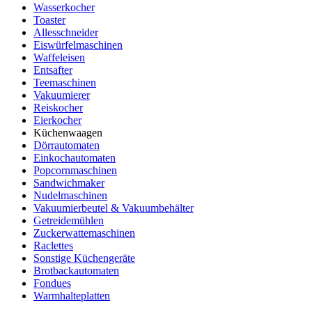
Wasserkocher
Toaster
Allesschneider
Eiswürfelmaschinen
Waffeleisen
Entsafter
Teemaschinen
Vakuumierer
Reiskocher
Eierkocher
Küchenwaagen
Dörrautomaten
Einkochautomaten
Popcornmaschinen
Sandwichmaker
Nudelmaschinen
Vakuumierbeutel & Vakuumbehälter
Getreidemühlen
Zuckerwattemaschinen
Raclettes
Sonstige Küchengeräte
Brotbackautomaten
Fondues
Warmhalteplatten