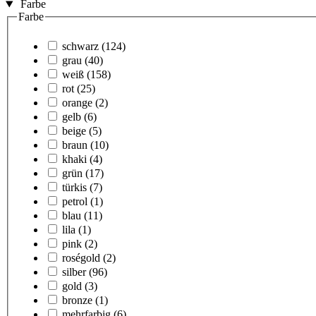
Farbe
Farbe
schwarz
(124)
grau
(40)
weiß
(158)
rot
(25)
orange
(2)
gelb
(6)
beige
(5)
braun
(10)
khaki
(4)
grün
(17)
türkis
(7)
petrol
(1)
blau
(11)
lila
(1)
pink
(2)
roségold
(2)
silber
(96)
gold
(3)
bronze
(1)
mehrfarbig
(6)