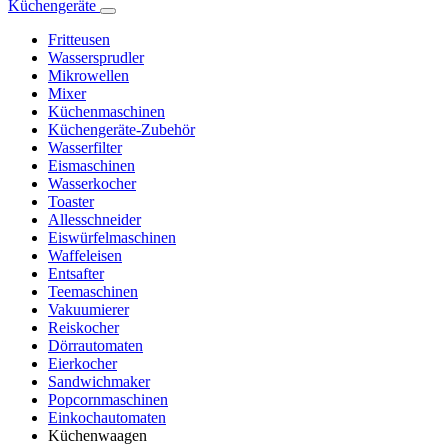
Küchengeräte
Fritteusen
Wassersprudler
Mikrowellen
Mixer
Küchenmaschinen
Küchengeräte-Zubehör
Wasserfilter
Eismaschinen
Wasserkocher
Toaster
Allesschneider
Eiswürfelmaschinen
Waffeleisen
Entsafter
Teemaschinen
Vakuumierer
Reiskocher
Dörrautomaten
Eierkocher
Sandwichmaker
Popcornmaschinen
Einkochautomaten
Küchenwaagen