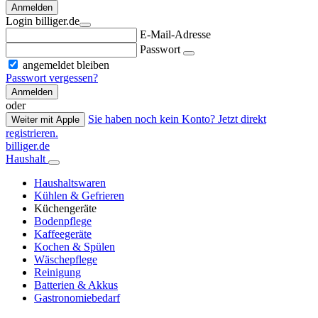
Anmelden
Login billiger.de
E-Mail-Adresse
Passwort
angemeldet bleiben
Passwort vergessen?
Anmelden
oder
Sie haben noch kein Konto? Jetzt direkt
Weiter mit Apple
registrieren.
billiger.de
Haushalt
Haushaltswaren
Kühlen & Gefrieren
Küchengeräte
Bodenpflege
Kaffeegeräte
Kochen & Spülen
Wäschepflege
Reinigung
Batterien & Akkus
Gastronomiebedarf