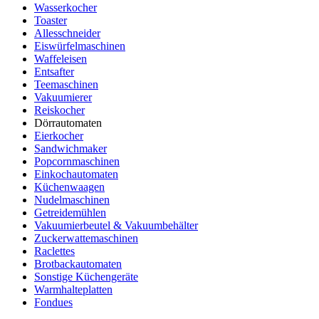
Wasserkocher
Toaster
Allesschneider
Eiswürfelmaschinen
Waffeleisen
Entsafter
Teemaschinen
Vakuumierer
Reiskocher
Dörrautomaten
Eierkocher
Sandwichmaker
Popcornmaschinen
Einkochautomaten
Küchenwaagen
Nudelmaschinen
Getreidemühlen
Vakuumierbeutel & Vakuumbehälter
Zuckerwattemaschinen
Raclettes
Brotbackautomaten
Sonstige Küchengeräte
Warmhalteplatten
Fondues