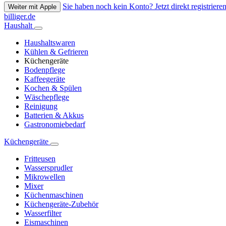
Sie haben noch kein Konto? Jetzt direkt registrieren
Weiter mit Apple
billiger.de
Haushalt
Haushaltswaren
Kühlen & Gefrieren
Küchengeräte
Bodenpflege
Kaffeegeräte
Kochen & Spülen
Wäschepflege
Reinigung
Batterien & Akkus
Gastronomiebedarf
Küchengeräte
Fritteusen
Wassersprudler
Mikrowellen
Mixer
Küchenmaschinen
Küchengeräte-Zubehör
Wasserfilter
Eismaschinen