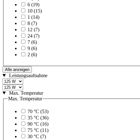
6
(19)
10
(15)
1
(14)
8
(7)
12
(7)
24
(7)
7
(6)
9
(6)
2
(6)
Alle anzeigen
Leistungsaufnahme
Max. Temperatur
Max. Temperatur
70 °C
(53)
35 °C
(36)
90 °C
(16)
75 °C
(11)
30 °C
(7)