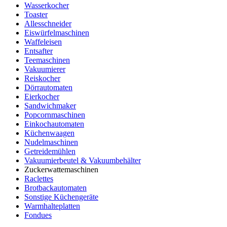
Wasserkocher
Toaster
Allesschneider
Eiswürfelmaschinen
Waffeleisen
Entsafter
Teemaschinen
Vakuumierer
Reiskocher
Dörrautomaten
Eierkocher
Sandwichmaker
Popcornmaschinen
Einkochautomaten
Küchenwaagen
Nudelmaschinen
Getreidemühlen
Vakuumierbeutel & Vakuumbehälter
Zuckerwattemaschinen
Raclettes
Brotbackautomaten
Sonstige Küchengeräte
Warmhalteplatten
Fondues