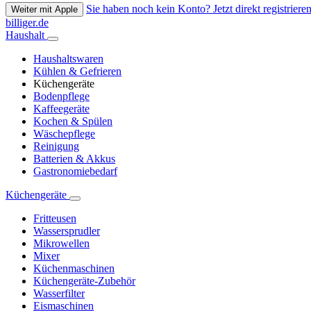
Sie haben noch kein Konto? Jetzt direkt registrieren
Weiter mit Apple
billiger.de
Haushalt
Haushaltswaren
Kühlen & Gefrieren
Küchengeräte
Bodenpflege
Kaffeegeräte
Kochen & Spülen
Wäschepflege
Reinigung
Batterien & Akkus
Gastronomiebedarf
Küchengeräte
Fritteusen
Wassersprudler
Mikrowellen
Mixer
Küchenmaschinen
Küchengeräte-Zubehör
Wasserfilter
Eismaschinen