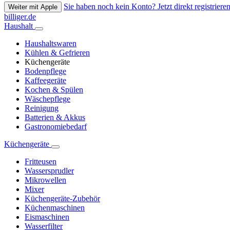
Sie haben noch kein Konto? Jetzt direkt registrieren
Weiter mit Apple
billiger.de
Haushalt
Haushaltswaren
Kühlen & Gefrieren
Küchengeräte
Bodenpflege
Kaffeegeräte
Kochen & Spülen
Wäschepflege
Reinigung
Batterien & Akkus
Gastronomiebedarf
Küchengeräte
Fritteusen
Wassersprudler
Mikrowellen
Mixer
Küchengeräte-Zubehör
Küchenmaschinen
Eismaschinen
Wasserfilter