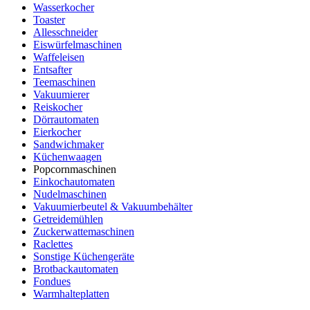
Wasserkocher
Toaster
Allesschneider
Eiswürfelmaschinen
Waffeleisen
Entsafter
Teemaschinen
Vakuumierer
Reiskocher
Dörrautomaten
Eierkocher
Sandwichmaker
Küchenwaagen
Popcornmaschinen
Einkochautomaten
Nudelmaschinen
Vakuumierbeutel & Vakuumbehälter
Getreidemühlen
Zuckerwattemaschinen
Raclettes
Sonstige Küchengeräte
Brotbackautomaten
Fondues
Warmhalteplatten