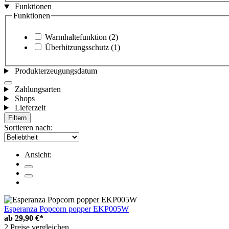
Funktionen
Funktionen
Warmhaltefunktion
(2)
Überhitzungsschutz
(1)
Produkterzeugungsdatum
Zahlungsarten
Shops
Lieferzeit
Filtern
Sortieren nach:
Ansicht:
Esperanza Popcorn popper EKP005W
ab
29,90 €*
2 Preise vergleichen