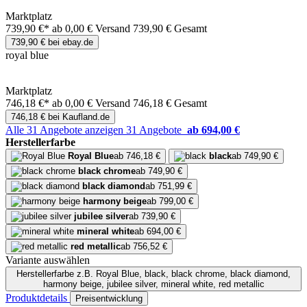
Marktplatz
739,90 €*
ab 0,00 € Versand
739,90 € Gesamt
739,90 € bei ebay.de
royal blue
Marktplatz
746,18 €*
ab 0,00 € Versand
746,18 € Gesamt
746,18 € bei Kaufland.de
Alle 31 Angebote anzeigen
31 Angebote
ab 694,00 €
Herstellerfarbe
Royal Blue
ab 746,18 €
black
ab 749,90 €
black chrome
ab 749,90 €
black diamond
ab 751,99 €
harmony beige
ab 799,00 €
jubilee silver
ab 739,90 €
mineral white
ab 694,00 €
red metallic
ab 756,52 €
Variante auswählen
Herstellerfarbe
z.B. Royal Blue, black, black chrome, black diamond,
harmony beige, jubilee silver, mineral white, red metallic
Produktdetails
Preisentwicklung