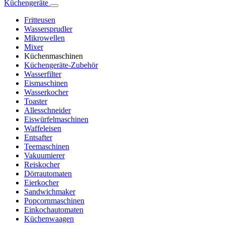
Küchengeräte
Fritteusen
Wassersprudler
Mikrowellen
Mixer
Küchenmaschinen
Küchengeräte-Zubehör
Wasserfilter
Eismaschinen
Wasserkocher
Toaster
Allesschneider
Eiswürfelmaschinen
Waffeleisen
Entsafter
Teemaschinen
Vakuumierer
Reiskocher
Dörrautomaten
Eierkocher
Sandwichmaker
Popcornmaschinen
Einkochautomaten
Küchenwaagen