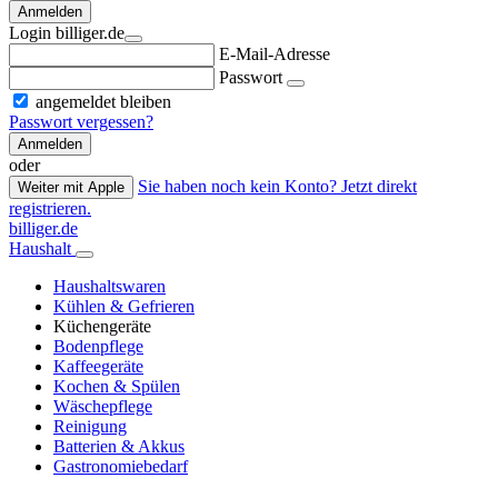
Anmelden
Login billiger.de
E-Mail-Adresse
Passwort
angemeldet bleiben
Passwort vergessen?
Anmelden
oder
Sie haben noch kein Konto? Jetzt direkt
Weiter mit Apple
registrieren.
billiger.de
Haushalt
Haushaltswaren
Kühlen & Gefrieren
Küchengeräte
Bodenpflege
Kaffeegeräte
Kochen & Spülen
Wäschepflege
Reinigung
Batterien & Akkus
Gastronomiebedarf