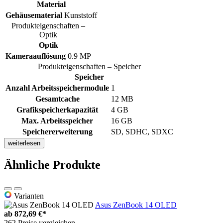
Material
Gehäusematerial
Kunststoff
Produkteigenschaften –
Optik
Optik
Kameraauflösung
0.9 MP
Produkteigenschaften – Speicher
Speicher
Anzahl Arbeitsspeichermodule
1
Gesamtcache
12 MB
Grafikspeicherkapazität
4 GB
Max. Arbeitsspeicher
16 GB
Speichererweiterung
SD, SDHC, SDXC
weiterlesen
Ähnliche Produkte
Varianten
Asus ZenBook 14 OLED
ab
872,69 €*
262 Preise vergleichen