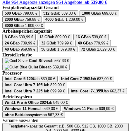
Alle 964 Angebote anzeigen
964 Angebote
ab 539,00 €
Festplattenkapazität Gesamt
500 GB
ab 799,00 €
512 GB
ab 539,00 €
1000 GB
ab 699,00 €
2000 GB
ab 759,99 €
4000 GB
ab 1.209,00 €
8000 GB
ab 1.909,00 €
Arbeitsspeicherkapazität
8 GB
ab 609,99 €
12 GB
ab 809,00 €
16 GB
ab 539,00 €
24 GB
ab 739,99 €
32 GB
ab 759,99 €
40 GB
ab 779,99 €
48 GB
ab 969,99 €
56 GB
ab 1.379,00 €
72 GB
ab 1.629,00 €
Herstellerfarbe
Cool Silver
ab 567,33 €
Quiet Blue
ab 539,00 €
Prozessor
Intel Core 5 120U
ab 539,00 €
Intel Core 7 150U
ab 637,00 €
Intel Core Ultra 7 165U
ab 829,99 €
Intel Core Ultra 7 225H
ab 699,99 €
Intel Core i7-1355U
ab 662,37 €
Betriebssystem
Win11 Pro & Office 2024
ab 849,00 €
Windows 11 Home
ab 539,00 €
Windows 11 Pro
ab 609,99 €
ohne Betriebssystem
ab 567,33 €
Variante auswählen
Festplattenkapazität Gesamt
z.B. 500 GB, 512 GB, 1000 GB, 2000
GB, 4000 GB, 8000 GB