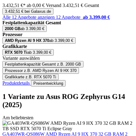
3.432,51 €*
ab 0,00 € Versand
3.432,51 € Gesamt
3.432,51 € bei Galaxus.de
Alle 12 Angebote anzeigen
12 Angebote
ab 3.399,00 €
Festplattenkapazität Gesamt
2000 GB
ab 3.399,00 €
Prozessor
AMD Ryzen AI 9 HX 370
ab 3.399,00 €
Grafikkarte
RTX 5070 Ti
ab 3.399,00 €
Variante auswählen
Festplattenkapazität Gesamt
z.B. 2000 GB
Prozessor
z.B. AMD Ryzen AI 9 HX 370
Grafikkarte
z.B. RTX 5070 Ti
Produktdetails
Preisentwicklung
1 Variante
zu Asus ROG Zephyrus G14
(2025)
Am beliebtesten
GA403WR-QS086W AMD Ryzen AI 9 HX 370 32 GB RAM 2