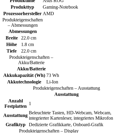
Produktlinie
Asus ROG
Produkttyp
Gaming-Notebook
Prozessorhersteller
AMD
Produkteigenschaften
– Abmessungen
Abmessungen
Breite
22.0 cm
Höhe
1.8 cm
Tiefe
22.0 cm
Produkteigenschaften –
Akku/Batterie
Akku/Batterie
Akkukapazität (Wh)
73 Wh
Akkutechnologie
Li-Ion
Produkteigenschaften – Ausstattung
Ausstattung
Anzahl
1
Festplatten
Beleuchtete Tasten, HD-Webcam, Webcam,
Ausstattung
integrierter Kartenleser, integriertes Mikrofon
Grafiktyp
Dedizierte Grafikkarte, Onboard-Grafik
Produkteigenschaften – Display