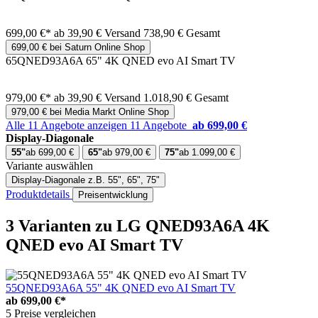
699,00 €*
ab 39,90 € Versand
738,90 € Gesamt
699,00 € bei Saturn Online Shop
65QNED93A6A 65" 4K QNED evo AI Smart TV
979,00 €*
ab 39,90 € Versand
1.018,90 € Gesamt
979,00 € bei Media Markt Online Shop
Alle 11 Angebote anzeigen
11 Angebote
ab 699,00 €
Display-Diagonale
55"
ab 699,00 €
65"
ab 979,00 €
75"
ab 1.099,00 €
Variante auswählen
Display-Diagonale
z.B. 55", 65", 75"
Produktdetails
Preisentwicklung
3 Varianten
zu LG QNED93A6A 4K
QNED evo AI Smart TV
55QNED93A6A 55" 4K QNED evo AI Smart TV
ab
699,00 €*
5 Preise vergleichen