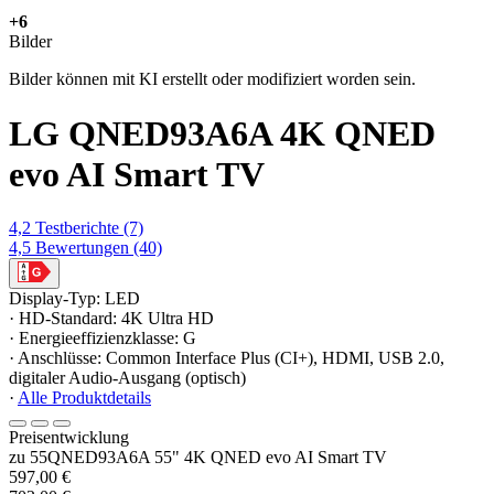
+6
Bilder
Bilder können mit KI erstellt oder modifiziert worden sein.
LG QNED93A6A 4K QNED
evo AI Smart TV
4,2
Testberichte
(7)
4,5
Bewertungen
(40)
Display-Typ: LED
· HD-Standard: 4K Ultra HD
· Energieeffizienzklasse: G
· Anschlüsse: Common Interface Plus (CI+), HDMI, USB 2.0,
digitaler Audio-Ausgang (optisch)
·
Alle Produktdetails
Preisentwicklung
zu 55QNED93A6A 55" 4K QNED evo AI Smart TV
597,00 €