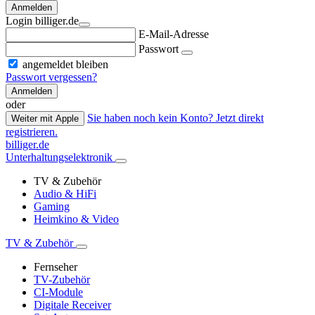
Anmelden
Login billiger.de
E-Mail-Adresse
Passwort
angemeldet bleiben
Passwort vergessen?
Anmelden
oder
Sie haben noch kein Konto? Jetzt direkt
Weiter mit Apple
registrieren.
billiger.de
Unterhaltungselektronik
TV & Zubehör
Audio & HiFi
Gaming
Heimkino & Video
TV & Zubehör
Fernseher
TV-Zubehör
CI-Module
Digitale Receiver