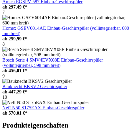
Amica EGSPV 587 Einbau-Geschirrspüler
ab
297,49 €*
7
Homex GSEV6014AE Einbau-Geschirrspüler (vollintegrierbar, 600
mm breit)
ab
259,99 €*
8
Bosch Serie 4 SMV4EVX08E Einbau-Geschirrspüler
(vollintegrierbar, 598 mm breit)
ab
456,01 €*
9
Bauknecht BKSV2 Geschirrspüler
ab
447,29 €*
10
Neff N50 S175EAX Einbau-Geschirrspüler
ab
570,01 €*
Produkteigenschaften