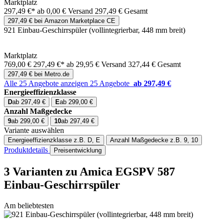
Marktplatz
297,49 €*
ab 0,00 € Versand
297,49 € Gesamt
297,49 € bei Amazon Marketplace CE
921 Einbau-Geschirrspüler (vollintegrierbar, 448 mm breit)
Marktplatz
769,00 €
297,49 €*
ab 29,95 € Versand
327,44 € Gesamt
297,49 € bei Metro.de
Alle 25 Angebote anzeigen
25 Angebote
ab 297,49 €
Energieeffizienzklasse
D
ab 297,49 €
E
ab 299,00 €
Anzahl Maßgedecke
9
ab 299,00 €
10
ab 297,49 €
Variante auswählen
Energieeffizienzklasse
z.B. D, E
Anzahl Maßgedecke
z.B. 9, 10
Produktdetails
Preisentwicklung
3 Varianten
zu Amica EGSPV 587
Einbau-Geschirrspüler
Am beliebtesten