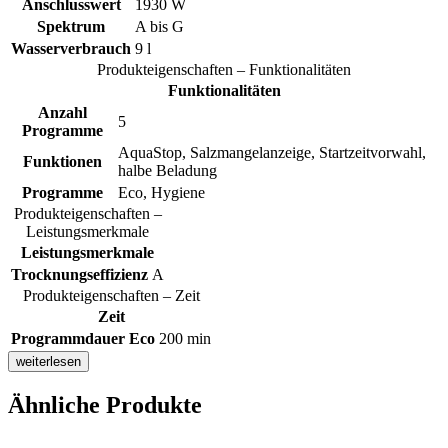
Anschlusswert
1930 W
Spektrum
A bis G
Wasserverbrauch
9 l
Produkteigenschaften – Funktionalitäten
Funktionalitäten
Anzahl
5
Programme
AquaStop, Salzmangelanzeige, Startzeitvorwahl,
Funktionen
halbe Beladung
Programme
Eco, Hygiene
Produkteigenschaften –
Leistungsmerkmale
Leistungsmerkmale
Trocknungseffizienz
A
Produkteigenschaften – Zeit
Zeit
Programmdauer Eco
200 min
weiterlesen
Ähnliche Produkte