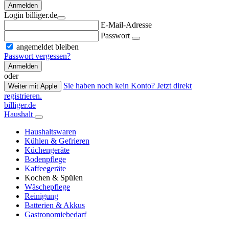
Anmelden
Login billiger.de
E-Mail-Adresse
Passwort
angemeldet bleiben
Passwort vergessen?
Anmelden
oder
Sie haben noch kein Konto? Jetzt direkt
Weiter mit Apple
registrieren.
billiger.de
Haushalt
Haushaltswaren
Kühlen & Gefrieren
Küchengeräte
Bodenpflege
Kaffeegeräte
Kochen & Spülen
Wäschepflege
Reinigung
Batterien & Akkus
Gastronomiebedarf