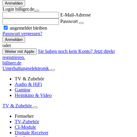
Anmelden
Login billiger.de
E-Mail-Adresse
Passwort
angemeldet bleiben
Passwort vergessen?
Anmelden
oder
Sie haben noch kein Konto? Jetzt direkt
Weiter mit Apple
registrieren.
billiger.de
Unterhaltungselektronik
TV & Zubehör
Audio & HiFi
Gaming
Heimkino & Video
TV & Zubehör
Fernseher
TV-Zubehör
CI-Module
Digitale Receiver