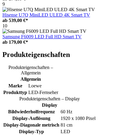
9
Hisense U7Q MiniLED ULED 4K Smart TV
ab
539,00 €*
10
Samsung F6009 LED Full HD Smart TV
ab
179,00 €*
Produkteigenschaften
Produkteigenschaften –
Allgemein
Allgemein
Marke
Loewe
Produkttyp
LED-Fernseher
Produkteigenschaften – Display
Display
Bildwiederholfrequenz
60 Hz
Display-Auflösung
1920 x 1080 Pixel
Display-Diagonale metrisch
81 cm
Display-Typ
LED