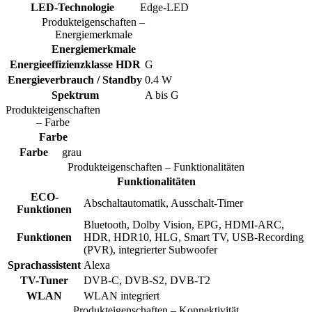
LED-Technologie
Edge-LED
Produkteigenschaften –
Energiemerkmale
Energiemerkmale
Energieeffizienzklasse HDR
G
Energieverbrauch / Standby
0.4 W
Spektrum
A bis G
Produkteigenschaften
– Farbe
Farbe
Farbe
grau
Produkteigenschaften – Funktionalitäten
Funktionalitäten
ECO-
Abschaltautomatik, Ausschalt-Timer
Funktionen
Bluetooth, Dolby Vision, EPG, HDMI-ARC,
Funktionen
HDR, HDR10, HLG, Smart TV, USB-Recording
(PVR), integrierter Subwoofer
Sprachassistent
Alexa
TV-Tuner
DVB-C, DVB-S2, DVB-T2
WLAN
WLAN integriert
Produkteigenschaften – Konnektivität