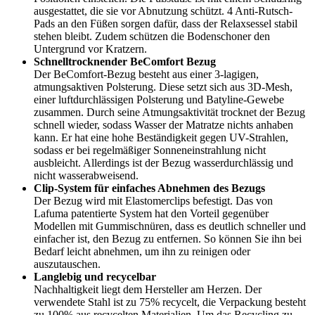
ausgestattet, die sie vor Abnutzung schützt. 4 Anti-Rutsch-
Pads an den Füßen sorgen dafür, dass der Relaxsessel stabil
stehen bleibt. Zudem schützen die Bodenschoner den
Untergrund vor Kratzern.
Schnelltrocknender BeComfort Bezug
Der BeComfort-Bezug besteht aus einer 3-lagigen,
atmungsaktiven Polsterung. Diese setzt sich aus 3D-Mesh,
einer luftdurchlässigen Polsterung und Batyline-Gewebe
zusammen. Durch seine Atmungsaktivität trocknet der Bezug
schnell wieder, sodass Wasser der Matratze nichts anhaben
kann. Er hat eine hohe Beständigkeit gegen UV-Strahlen,
sodass er bei regelmäßiger Sonneneinstrahlung nicht
ausbleicht. Allerdings ist der Bezug wasserdurchlässig und
nicht wasserabweisend.
Clip-System für einfaches Abnehmen des Bezugs
Der Bezug wird mit Elastomerclips befestigt. Das von
Lafuma patentierte System hat den Vorteil gegenüber
Modellen mit Gummischnüren, dass es deutlich schneller und
einfacher ist, den Bezug zu entfernen. So können Sie ihn bei
Bedarf leicht abnehmen, um ihn zu reinigen oder
auszutauschen.
Langlebig und recycelbar
Nachhaltigkeit liegt dem Hersteller am Herzen. Der
verwendete Stahl ist zu 75% recycelt, die Verpackung besteht
zu 100% aus recycelten Materialien. Um das Recycling zu