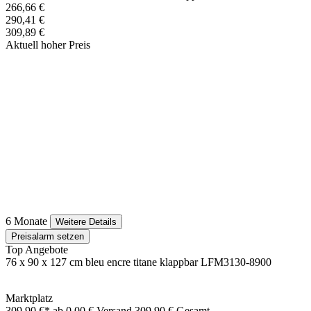
266,66 €
290,41 €
309,89 €
Aktuell hoher Preis
6 Monate
Weitere Details
Preisalarm setzen
Top Angebote
76 x 90 x 127 cm bleu encre titane klappbar LFM3130-8900
Marktplatz
309,90 €*
ab 0,00 € Versand
309,90 € Gesamt