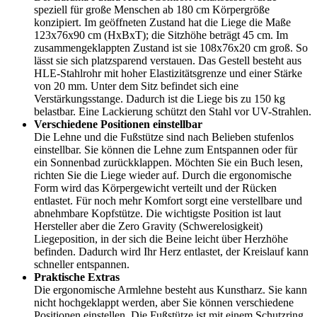
speziell für große Menschen ab 180 cm Körpergröße
konzipiert. Im geöffneten Zustand hat die Liege die Maße
123x76x90 cm (HxBxT); die Sitzhöhe beträgt 45 cm. Im
zusammengeklappten Zustand ist sie 108x76x20 cm groß. So
lässt sie sich platzsparend verstauen. Das Gestell besteht aus
HLE-Stahlrohr mit hoher Elastizitätsgrenze und einer Stärke
von 20 mm. Unter dem Sitz befindet sich eine
Verstärkungsstange. Dadurch ist die Liege bis zu 150 kg
belastbar. Eine Lackierung schützt den Stahl vor UV-Strahlen.
Verschiedene Positionen einstellbar
Die Lehne und die Fußstütze sind nach Belieben stufenlos
einstellbar. Sie können die Lehne zum Entspannen oder für
ein Sonnenbad zurückklappen. Möchten Sie ein Buch lesen,
richten Sie die Liege wieder auf. Durch die ergonomische
Form wird das Körpergewicht verteilt und der Rücken
entlastet. Für noch mehr Komfort sorgt eine verstellbare und
abnehmbare Kopfstütze. Die wichtigste Position ist laut
Hersteller aber die Zero Gravity (Schwerelosigkeit)
Liegeposition, in der sich die Beine leicht über Herzhöhe
befinden. Dadurch wird Ihr Herz entlastet, der Kreislauf kann
schneller entspannen.
Praktische Extras
Die ergonomische Armlehne besteht aus Kunstharz. Sie kann
nicht hochgeklappt werden, aber Sie können verschiedene
Positionen einstellen. Die Fußstütze ist mit einem Schutzring