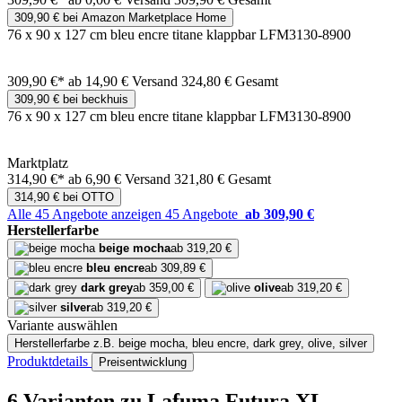
309,90 € bei Amazon Marketplace Home
76 x 90 x 127 cm bleu encre titane klappbar LFM3130-8900
309,90 €*
ab 14,90 € Versand
324,80 € Gesamt
309,90 € bei beckhuis
76 x 90 x 127 cm bleu encre titane klappbar LFM3130-8900
Marktplatz
314,90 €*
ab 6,90 € Versand
321,80 € Gesamt
314,90 € bei OTTO
Alle 45 Angebote anzeigen
45 Angebote
ab 309,90 €
Herstellerfarbe
beige mocha
ab 319,20 €
bleu encre
ab 309,89 €
dark grey
ab 359,00 €
olive
ab 319,20 €
silver
ab 319,20 €
Variante auswählen
Herstellerfarbe
z.B. beige mocha, bleu encre, dark grey, olive, silver
Produktdetails
Preisentwicklung
6 Varianten
zu Lafuma Futura XL