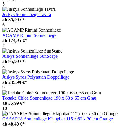
5
Juskys Sonnenliege Tavira
ab
35,99 €*
6
ACAMP Rimini Sonnenliege
ab
174,95 €*
7
Juskys Sonnenliege SunScape
ab
95,99 €*
8
Juskys Syros Polyrattan Doppelliege
ab
235,99 €*
9
Tectake Chloé Sonnenliege 190 x 68 x 65 cm Grau
ab
35,99 €*
10
CASARIA Sonnenliege Klappbar 115 x 60 x 30 cm Orange
ab
48,40 €*