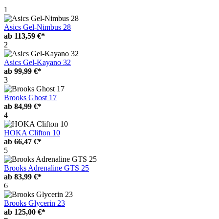
1
Asics Gel-Nimbus 28
ab
113,59 €*
2
Asics Gel-Kayano 32
ab
99,99 €*
3
Brooks Ghost 17
ab
84,99 €*
4
HOKA Clifton 10
ab
66,47 €*
5
Brooks Adrenaline GTS 25
ab
83,99 €*
6
Brooks Glycerin 23
ab
125,00 €*