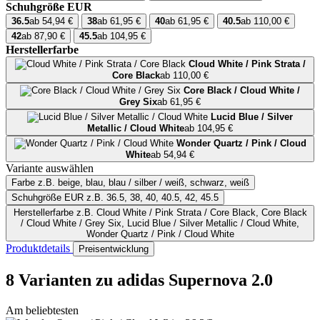
Schuhgröße EUR
36.5
ab 54,94 €
38
ab 61,95 €
40
ab 61,95 €
40.5
ab 110,00 €
42
ab 87,90 €
45.5
ab 104,95 €
Herstellerfarbe
Cloud White / Pink Strata /
Core Black
ab 110,00 €
Core Black / Cloud White /
Grey Six
ab 61,95 €
Lucid Blue / Silver
Metallic / Cloud White
ab 104,95 €
Wonder Quartz / Pink / Cloud
White
ab 54,94 €
Variante auswählen
Farbe
z.B. beige, blau, blau / silber / weiß, schwarz, weiß
Schuhgröße EUR
z.B. 36.5, 38, 40, 40.5, 42, 45.5
Herstellerfarbe
z.B. Cloud White / Pink Strata / Core Black, Core Black
/ Cloud White / Grey Six, Lucid Blue / Silver Metallic / Cloud White,
Wonder Quartz / Pink / Cloud White
Produktdetails
Preisentwicklung
8 Varianten
zu adidas Supernova 2.0
Am beliebtesten