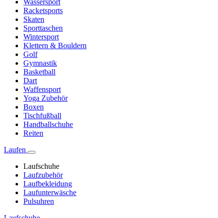
Wassersport
Racketsports
Skaten
Sporttaschen
Wintersport
Klettern & Bouldern
Golf
Gymnastik
Basketball
Dart
Waffensport
Yoga Zubehör
Boxen
Tischfußball
Handballschuhe
Reiten
Laufen
Laufschuhe
Laufzubehör
Laufbekleidung
Laufunterwäsche
Pulsuhren
Laufschuhe