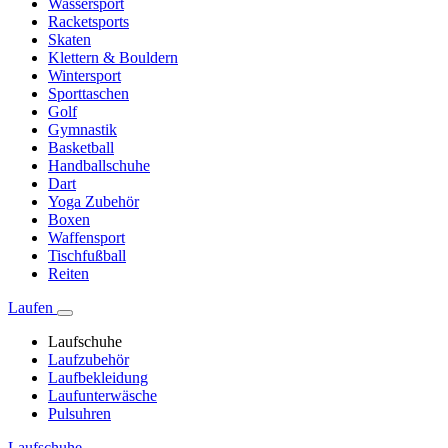
Wassersport
Racketsports
Skaten
Klettern & Bouldern
Wintersport
Sporttaschen
Golf
Gymnastik
Basketball
Handballschuhe
Dart
Yoga Zubehör
Boxen
Waffensport
Tischfußball
Reiten
Laufen
Laufschuhe
Laufzubehör
Laufbekleidung
Laufunterwäsche
Pulsuhren
Laufschuhe