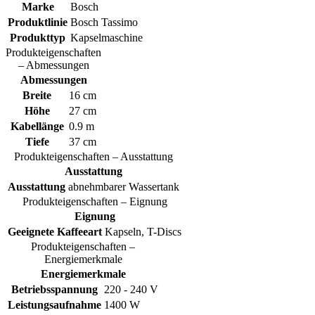
Marke
Bosch
Produktlinie
Bosch Tassimo
Produkttyp
Kapselmaschine
Produkteigenschaften
– Abmessungen
Abmessungen
Breite
16 cm
Höhe
27 cm
Kabellänge
0.9 m
Tiefe
37 cm
Produkteigenschaften – Ausstattung
Ausstattung
Ausstattung
abnehmbarer Wassertank
Produkteigenschaften – Eignung
Eignung
Geeignete Kaffeeart
Kapseln, T-Discs
Produkteigenschaften –
Energiemerkmale
Energiemerkmale
Betriebsspannung
220 - 240 V
Leistungsaufnahme
1400 W