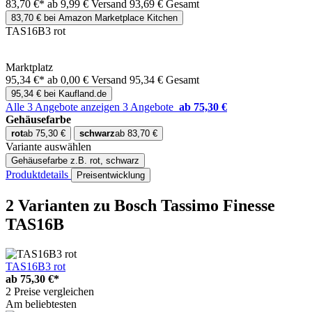
83,70 €*
ab 9,99 € Versand
93,69 € Gesamt
83,70 € bei Amazon Marketplace Kitchen
TAS16B3 rot
Marktplatz
95,34 €*
ab 0,00 € Versand
95,34 € Gesamt
95,34 € bei Kaufland.de
Alle 3 Angebote anzeigen
3 Angebote
ab 75,30 €
Gehäusefarbe
rot
ab 75,30 €
schwarz
ab 83,70 €
Variante auswählen
Gehäusefarbe
z.B. rot, schwarz
Produktdetails
Preisentwicklung
2 Varianten
zu Bosch Tassimo Finesse
TAS16B
TAS16B3 rot
ab
75,30 €*
2 Preise vergleichen
Am beliebtesten