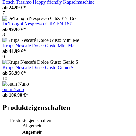
Bosch Tassimo Happy friendly Kapselmaschine
ab
24,99 €*
7
De'Longhi Nespresso CitiZ EN 167
ab
99,90 €*
8
Krups Nescafé Dolce Gusto Mini Me
ab
44,99 €*
9
Krups Nescafé Dolce Gusto Genio S
ab
56,99 €*
10
outin Nano
ab
106,90 €*
Produkteigenschaften
Produkteigenschaften –
Allgemein
Allgemein