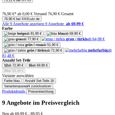
73,11 € bei OTTO
76,90 €*
ab 0,00 € Versand
76,90 € Gesamt
76,90 € bei XXXLutz.de
Alle 9 Angebote anzeigen
9 Angebote
ab 69,99 €
Farbe
beige
ab 81,90 €
blau
ab 69,90 €
grau / türkis
ab 64,98 €
grau
ab 77,90 €
grün / rosa
ab 51,90 €
mehrfarbig
ab
grün / türkis
ab 71,90 €
81,48 €
Anzahl Set-Teile
12
ab 72,90 €
16
ab 69,90 €
20
ab 89,49 €
Variante auswählen
Farbe
blau
Anzahl Set-Teile
16
Variantenauswahl zurücksetzen
Produktdetails
Preisentwicklung
9 Angebote im Preisvergleich
Neu ab 69,99 € - 89,95 €