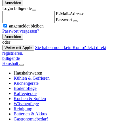
Anmelden
Login billiger.de
E-Mail-Adresse
Passwort
angemeldet bleiben
Passwort vergessen?
Anmelden
oder
Sie haben noch kein Konto? Jetzt direkt
Weiter mit Apple
registrieren.
billiger.de
Haushalt
Haushaltswaren
Kühlen & Gefrieren
Küchengeräte
Bodenpflege
Kaffeegeräte
Kochen & Spülen
Wäschepflege
Reinigung
Batterien & Akkus
Gastronomiebedarf