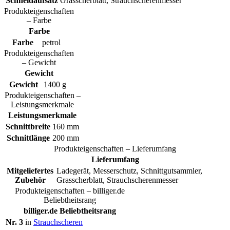
Schneidaufsatz
Grasscherblatt, Strauchscherenmesser
Produkteigenschaften
– Farbe
Farbe
Farbe
petrol
Produkteigenschaften
– Gewicht
Gewicht
Gewicht
1400 g
Produkteigenschaften –
Leistungsmerkmale
Leistungsmerkmale
Schnittbreite
160 mm
Schnittlänge
200 mm
Produkteigenschaften – Lieferumfang
Lieferumfang
Mitgeliefertes
Ladegerät, Messerschutz, Schnittgutsammler,
Zubehör
Grasscherblatt, Strauchscherenmesser
Produkteigenschaften – billiger.de
Beliebtheitsrang
billiger.de Beliebtheitsrang
Nr. 3
in
Strauchscheren