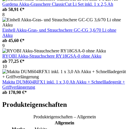
Gardena Akku-Grasschere ClassicCut Li Set inkl. 1 x 2,5 Ah
ab
58,91 €*
8
Einhell Akku-Gras- und Strauchschere GC-CG 3,6/70 Li ohne
Akku
ab
45,60 €*
9
RYOBI Akku-Strauchschere RY18GSA-0 ohne Akku
ab
77,25 €*
10
Makita DUM604RFX1 inkl. 1 x 3,0 Ah Akku + Schnellladegerät +
Griffverlängerung
ab
178,90 €*
Produkteigenschaften
Produkteigenschaften – Allgemein
Allgemein