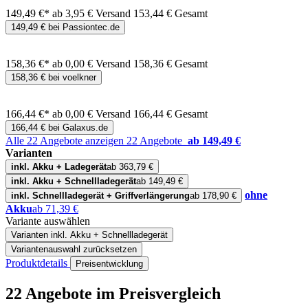
149,49 €*
ab 3,95 € Versand
153,44 € Gesamt
149,49 € bei Passiontec.de
158,36 €*
ab 0,00 € Versand
158,36 € Gesamt
158,36 € bei voelkner
166,44 €*
ab 0,00 € Versand
166,44 € Gesamt
166,44 € bei Galaxus.de
Alle 22 Angebote anzeigen
22 Angebote
ab 149,49 €
Varianten
inkl. Akku + Ladegerät
ab 363,79 €
inkl. Akku + Schnellladegerät
ab 149,49 €
ohne
inkl. Schnellladegerät + Griffverlängerung
ab 178,90 €
Akku
ab 71,39 €
Variante auswählen
Varianten
inkl. Akku + Schnellladegerät
Variantenauswahl zurücksetzen
Produktdetails
Preisentwicklung
22 Angebote im Preisvergleich