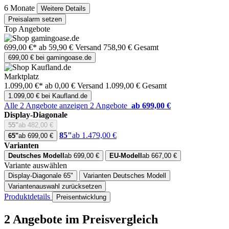
6 Monate
Weitere Details
Preisalarm setzen
Top Angebote
699,00 €*
ab 59,90 € Versand
758,90 € Gesamt
699,00 € bei gamingoase.de
Marktplatz
1.099,00 €*
ab 0,00 € Versand
1.099,00 € Gesamt
1.099,00 € bei Kaufland.de
Alle 2 Angebote anzeigen
2 Angebote
ab 699,00 €
Display-Diagonale
55"
ab 482,00 €
85"
ab 1.479,00 €
65"
ab 699,00 €
Varianten
Deutsches Modell
ab 699,00 €
EU-Modell
ab 667,00 €
Variante auswählen
Display-Diagonale
65"
Varianten
Deutsches Modell
Variantenauswahl zurücksetzen
Produktdetails
Preisentwicklung
2 Angebote im Preisvergleich