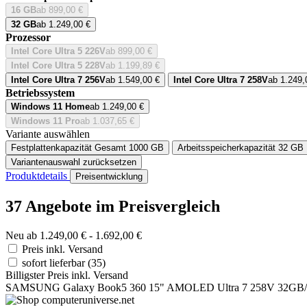
16 GB
ab 899,00 €
32 GB
ab 1.249,00 €
Prozessor
Intel Core Ultra 5 226V
ab 899,00 €
Intel Core Ultra 5 228V
ab 1.199,89 €
Intel Core Ultra 7 256V
ab 1.549,00 €
Intel Core Ultra 7 258V
ab 1.249,
Betriebssystem
Windows 11 Home
ab 1.249,00 €
Windows 11 Pro
ab 1.037,65 €
Variante auswählen
Festplattenkapazität Gesamt
1000 GB
Arbeitsspeicherkapazität
32 GB
Variantenauswahl zurücksetzen
Produktdetails
Preisentwicklung
37 Angebote im Preisvergleich
Neu ab 1.249,00 € - 1.692,00 €
Preis inkl. Versand
sofort lieferbar
(35)
Billigster Preis inkl. Versand
SAMSUNG Galaxy Book5 360 15" AMOLED Ultra 7 258V 32GB/