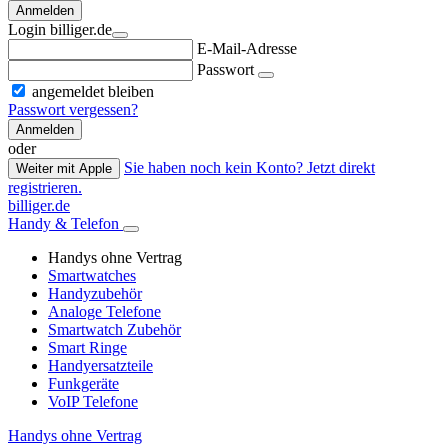
Anmelden
Login billiger.de
E-Mail-Adresse
Passwort
angemeldet bleiben
Passwort vergessen?
Anmelden
oder
Sie haben noch kein Konto? Jetzt direkt
Weiter mit Apple
registrieren.
billiger.de
Handy & Telefon
Handys ohne Vertrag
Smartwatches
Handyzubehör
Analoge Telefone
Smartwatch Zubehör
Smart Ringe
Handyersatzteile
Funkgeräte
VoIP Telefone
Handys ohne Vertrag