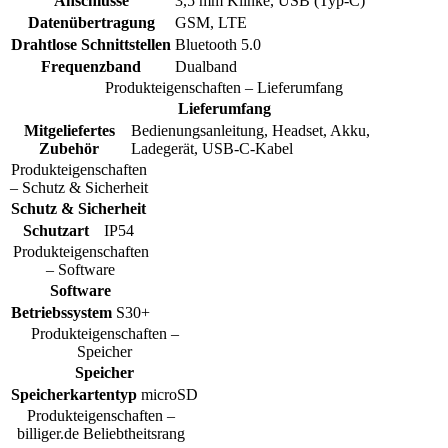
Anschlüsse
3,5 mm Klinke, USB (Typ-C)
Datenübertragung
GSM, LTE
Drahtlose Schnittstellen
Bluetooth 5.0
Frequenzband
Dualband
Produkteigenschaften – Lieferumfang
Lieferumfang
Mitgeliefertes
Bedienungsanleitung, Headset, Akku,
Zubehör
Ladegerät, USB-C-Kabel
Produkteigenschaften
– Schutz & Sicherheit
Schutz & Sicherheit
Schutzart
IP54
Produkteigenschaften
– Software
Software
Betriebssystem
S30+
Produkteigenschaften –
Speicher
Speicher
Speicherkartentyp
microSD
Produkteigenschaften –
billiger.de Beliebtheitsrang