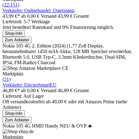
(22.151)
Verkäufer: Onlinehandel_Ostermann
43,99 €*
ab 0,00 € Versand
43,99 € Gesamt
Lieferzeit: 5-7 Werktage
Jetzt bestellen! Ratenkauf und 0% Finanzierung möglich.
Shop-Info
Zum Anbieter
Nokia 105 4G 2. Edition (2024) (1,77 Zoll Display,
herausnehmbarer 1450 mAh Akku, 128 MB Speicher erweiterbar,
Bluetooth 5.0, USB Typ-C, 3,5mm Klinkenbuchse, Dual-SIM,
IP54, FM-Radio) Charcoal
Marktplatz
(21)
Verkäufer: ElectroSmartEU
46,89 €*
ab 0,00 € Versand
46,89 € Gesamt
Lieferzeit: Auf Lager
Oft versandkostenfrei ab 49,00 € oder mit Amazon Prime (siehe
Anbieter)
Shop-Info
Zum Anbieter
Nokia 105 4G HMD Handy NEU & OVP 🔥
Marktplatz