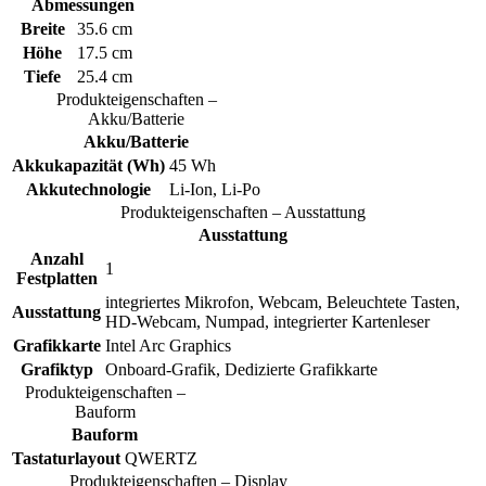
Abmessungen
Breite
35.6 cm
Höhe
17.5 cm
Tiefe
25.4 cm
Produkteigenschaften –
Akku/Batterie
Akku/Batterie
Akkukapazität (Wh)
45 Wh
Akkutechnologie
Li-Ion, Li-Po
Produkteigenschaften – Ausstattung
Ausstattung
Anzahl
1
Festplatten
integriertes Mikrofon, Webcam, Beleuchtete Tasten,
Ausstattung
HD-Webcam, Numpad, integrierter Kartenleser
Grafikkarte
Intel Arc Graphics
Grafiktyp
Onboard-Grafik, Dedizierte Grafikkarte
Produkteigenschaften –
Bauform
Bauform
Tastaturlayout
QWERTZ
Produkteigenschaften – Display