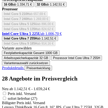
16 GB
ab 1.334,71 €
32 GB
ab 1.142,51 €
Prozessor
Intel Core 5 210H
ab 657,69 €
Intel Core 7 240H
ab 1.269,00 €
Intel Core Ultra 5 125U
ab 896,00 €
Intel Core Ultra 5 135H
ab 824,62 €
Intel Core Ultra 5 225U
ab 1.006,70 €
Intel Core Ultra 7 255H
ab 1.142,51 €
Intel Core Ultra 9 185H
ab 914,16 €
Variante auswählen
Festplattenkapazität Gesamt
1000 GB
Arbeitsspeicherkapazität
32 GB
Prozessor
Intel Core Ultra 7 255H
Variantenauswahl zurücksetzen
Produktdetails
Preisentwicklung
28 Angebote im Preisvergleich
Neu ab 1.142,51 € - 1.659,24 €
Preis inkl. Versand
sofort lieferbar
(27)
Billigster Preis inkl. Versand
Lenovo ThinkBook 16 Gen 8, 16" IPS, Core Ultra 7 255H, 32GB