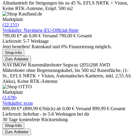
Allradantrieb für Steigungen bis zu 45 %, EFLS NRTK + Vision,
Keine RTK-Antenne, Empf. 500 m2
Marktplatz
(22.151)
Verkäufer: Navimow-EU-Official-Store
799,00 €*
ab 0,00 € Versand
799,00 € Gesamt
Lieferzeit: 5-7 Werktage
Jetzt bestellen! Ratenkauf und 0% Finanzierung möglich.
Shop-Info
Zum Anbieter
NAVIMOW Rasenmähroboter Segway i205/i208 AWD
Mähroboter ohne Begrenzungskabel, bis 500 m2 Rasenfläche, (1-
St., EFLS NRTK + Vision, Automatisches Kartieren, inkl. 2,55 Ah
Akku), Keine RTK-Antenne
Marktplatz
(2.678)
Verkäufer: econ
899,99 €*
(899,99 €/Stück)
ab 0,00 € Versand
899,99 € Gesamt
Lieferzeit: lieferbar - in 5-6 Werktagen bei dir
30 Tage kostenfreie Rücksendung
Shop-Info
Zum Anbieter