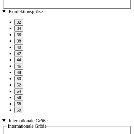
Konfektionsgröße
32
34
36
38
40
42
44
46
48
50
52
54
56
58
60
Internationale Größe
Internationale Größe