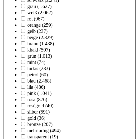
schwarz
(2.241)
grau
(1.627)
weiß
(2.062)
rot
(967)
orange
(259)
gelb
(237)
beige
(2.329)
braun
(1.438)
khaki
(597)
grün
(1.013)
mint
(74)
türkis
(233)
petrol
(60)
blau
(2.468)
lila
(486)
pink
(1.041)
rosa
(876)
roségold
(40)
silber
(591)
gold
(36)
bronze
(207)
mehrfarbig
(494)
transparent
(19)