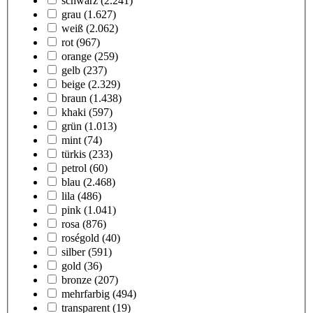
schwarz
(2.241)
grau
(1.627)
weiß
(2.062)
rot
(967)
orange
(259)
gelb
(237)
beige
(2.329)
braun
(1.438)
khaki
(597)
grün
(1.013)
mint
(74)
türkis
(233)
petrol
(60)
blau
(2.468)
lila
(486)
pink
(1.041)
rosa
(876)
roségold
(40)
silber
(591)
gold
(36)
bronze
(207)
mehrfarbig
(494)
transparent
(19)