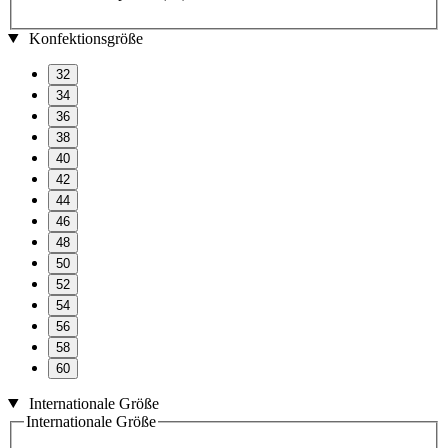
Konfektionsgröße
32
34
36
38
40
42
44
46
48
50
52
54
56
58
60
Internationale Größe
Internationale Größe