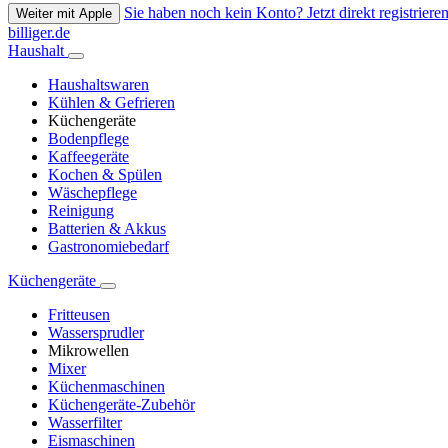
Sie haben noch kein Konto? Jetzt direkt registrieren
Weiter mit Apple
billiger.de
Haushalt
Haushaltswaren
Kühlen & Gefrieren
Küchengeräte
Bodenpflege
Kaffeegeräte
Kochen & Spülen
Wäschepflege
Reinigung
Batterien & Akkus
Gastronomiebedarf
Küchengeräte
Fritteusen
Wassersprudler
Mikrowellen
Mixer
Küchenmaschinen
Küchengeräte-Zubehör
Wasserfilter
Eismaschinen