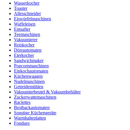
Wasserkocher
Toaster
Allesschneider
Eiswürfelmaschinen
Waffeleisen
Entsafter
Teemaschinen
Vakuumierer
Reiskocher
Dörrautomaten
Eierkocher
Sandwichmaker
Popcornmaschinen
Einkochautomaten
Küchenwaagen
Nudelmaschinen
Getreidemühlen
Vakuumierbeutel & Vakuumbehälter
Zuckerwattemaschinen
Raclettes
Brotbackautomaten
Sonstige Küchengeräte
Warmhalteplatten
Fondues