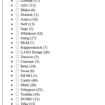
Gorenje
(37)
AEG
(15)
Midea
(6)
Dometic
(1)
Amica
(19)
Neff
(13)
Sage
(2)
Whirlpool
(54)
Smeg
(17)
PKM
(7)
Küppersbusch
(7)
CASO Design
(26)
Daewoo
(3)
Clatronic
(5)
Beko
(18)
Swan
(6)
DESKI
(1)
Candy
(40)
Miele
(28)
Orbegozo
(25)
Toshiba
(18)
DOMO
(15)
Teka
(13)