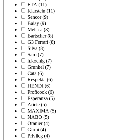
ETA
(11)
Klarstein
(11)
Sencor
(9)
Balay
(9)
Melissa
(8)
Bartscher
(8)
G3 Ferrari
(8)
Silva
(8)
Saro
(7)
h.koenig
(7)
Grunkel
(7)
Cata
(6)
Respekta
(6)
HENDI
(6)
Proficook
(6)
Esperanza
(5)
Ariete
(5)
MAXIMA
(5)
NABO
(5)
Oranier
(4)
Girmi
(4)
Privileg
(4)